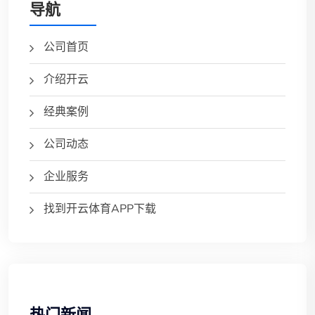
导航
公司首页
介绍开云
经典案例
公司动态
企业服务
找到开云体育APP下载
热门新闻