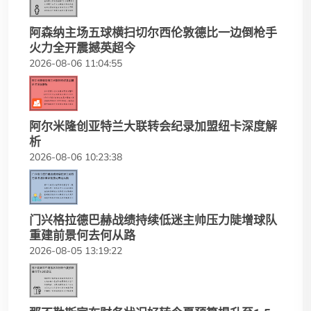
阿森纳主场五球横扫切尔西伦敦德比一边倒枪手
火力全开震撼英超今
2026-08-06 11:04:55
阿尔米隆创亚特兰大联转会纪录加盟纽卡深度解
析
2026-08-06 10:23:38
门兴格拉德巴赫战绩持续低迷主帅压力陡增球队
重建前景何去何从路
2026-08-05 13:19:22