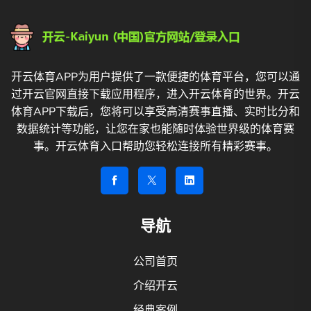
开云体育APP为用户提供了一款便捷的体育平台，您可以通
过开云官网直接下载应用程序，进入开云体育的世界。开云
体育APP下载后，您将可以享受高清赛事直播、实时比分和
数据统计等功能，让您在家也能随时体验世界级的体育赛
事。开云体育入口帮助您轻松连接所有精彩赛事。
导航
公司首页
介绍开云
经典案例