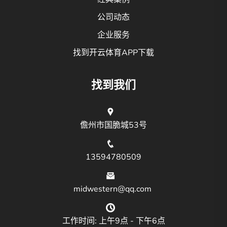
公司动态
企业服务
找到开云体育APP下载
找到我们
儋州市国脆城53号
13594780509
midwestern@qq.com
工作时间: 上午9点 - 下午6点