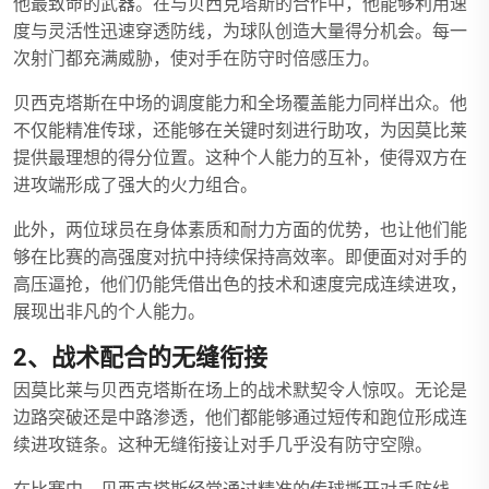
他最致命的武器。在与贝西克塔斯的合作中，他能够利用速
度与灵活性迅速穿透防线，为球队创造大量得分机会。每一
次射门都充满威胁，使对手在防守时倍感压力。
贝西克塔斯在中场的调度能力和全场覆盖能力同样出众。他
不仅能精准传球，还能够在关键时刻进行助攻，为因莫比莱
提供最理想的得分位置。这种个人能力的互补，使得双方在
进攻端形成了强大的火力组合。
此外，两位球员在身体素质和耐力方面的优势，也让他们能
够在比赛的高强度对抗中持续保持高效率。即便面对对手的
高压逼抢，他们仍能凭借出色的技术和速度完成连续进攻，
展现出非凡的个人能力。
2、战术配合的无缝衔接
因莫比莱与贝西克塔斯在场上的战术默契令人惊叹。无论是
边路突破还是中路渗透，他们都能够通过短传和跑位形成连
续进攻链条。这种无缝衔接让对手几乎没有防守空隙。