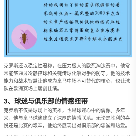
克罗斯还以稳定性著称，在压力极大的欧冠淘汰赛中，他常
常能够通过冷静控球和关键传球化解对手的防守。他的技术
能力和战术智慧让他成为皇马中场不可替代的核心，也让球
队在欧洲赛场上屡创佳绩。
3、球迷与俱乐部的情感纽带
克罗斯不仅是球场上的英雄，也是球迷心中的偶像。多年
来，他与皇马球迷建立了深厚的情感联系。无论是胜利的喜
悦还是比赛的艰辛，他始终展现出对俱乐部的忠诚和热爱。