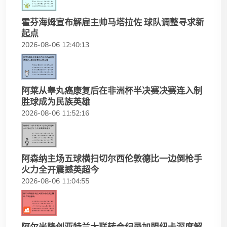
霍芬海姆宣布解雇主帅马塔拉佐 球队调整寻求新
起点
2026-08-06 12:40:13
阿莱从睾丸癌康复后在非洲杯半决赛决赛连入制
胜球成为民族英雄
2026-08-06 11:52:16
阿森纳主场五球横扫切尔西伦敦德比一边倒枪手
火力全开震撼英超今
2026-08-06 11:04:55