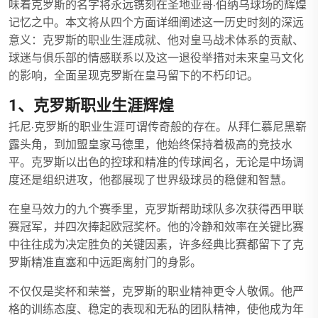
味着克罗斯的名字将永远镌刻在圣地亚哥·伯纳乌球场的辉煌
记忆之中。本文将从四个方面详细阐述这一历史时刻的深远
意义：克罗斯的职业生涯成就、他对皇马战术体系的贡献、
球迷与俱乐部的情感联系以及这一退役举措对未来皇马文化
的影响，全面呈现克罗斯在皇马留下的不朽印记。
1、克罗斯职业生涯辉煌
托尼·克罗斯的职业生涯可谓传奇般的存在。从拜仁慕尼黑崭
露头角，到加盟皇家马德里，他始终保持着极高的竞技水
平。克罗斯以出色的控球和精准的传球闻名，无论是中场调
度还是组织进攻，他都展现了世界级球员的稳健和智慧。
在皇马效力的九个赛季里，克罗斯帮助球队多次获得西甲联
赛冠军，并四次捧起欧冠奖杯。他的冷静和效率在关键比赛
中往往成为决定胜负的关键因素，许多经典比赛都留下了克
罗斯精准直塞和中远距离射门的身影。
不仅仅是奖杯和荣誉，克罗斯的职业精神更令人敬佩。他严
格的训练态度、稳定的表现和无私的团队精神，使他成为年