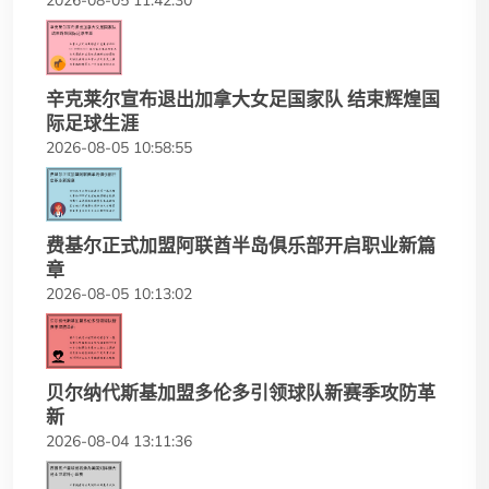
2026-08-05 11:42:30
辛克莱尔宣布退出加拿大女足国家队 结束辉煌国
际足球生涯
2026-08-05 10:58:55
费基尔正式加盟阿联酋半岛俱乐部开启职业新篇
章
2026-08-05 10:13:02
贝尔纳代斯基加盟多伦多引领球队新赛季攻防革
新
2026-08-04 13:11:36