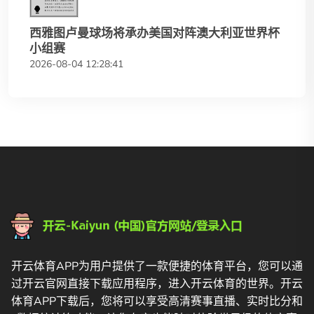
西雅图卢曼球场将承办美国对阵澳大利亚世界杯
小组赛
2026-08-04 12:28:41
开云体育APP为用户提供了一款便捷的体育平台，您可以通
过开云官网直接下载应用程序，进入开云体育的世界。开云
体育APP下载后，您将可以享受高清赛事直播、实时比分和