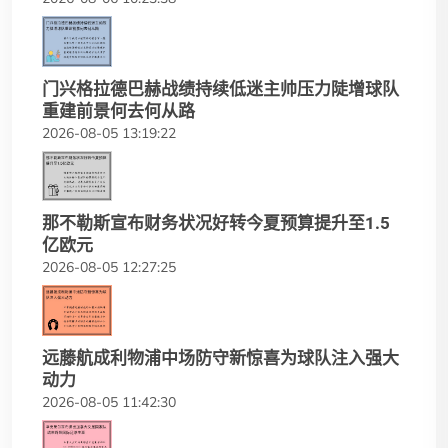
门兴格拉德巴赫战绩持续低迷主帅压力陡增球队
重建前景何去何从路
2026-08-05 13:19:22
那不勒斯宣布财务状况好转今夏预算提升至1.5
亿欧元
2026-08-05 12:27:25
远藤航成利物浦中场防守新惊喜为球队注入强大
动力
2026-08-05 11:42:30