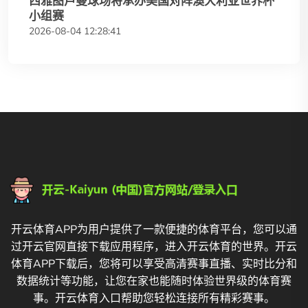
西雅图卢曼球场将承办美国对阵澳大利亚世界杯
小组赛
2026-08-04 12:28:41
开云体育APP为用户提供了一款便捷的体育平台，您可以通
过开云官网直接下载应用程序，进入开云体育的世界。开云
体育APP下载后，您将可以享受高清赛事直播、实时比分和
数据统计等功能，让您在家也能随时体验世界级的体育赛
事。开云体育入口帮助您轻松连接所有精彩赛事。