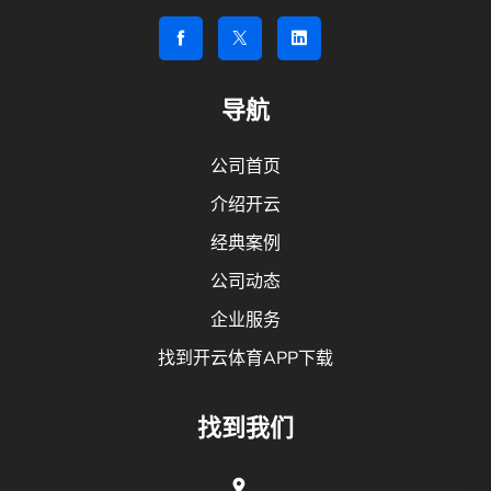
导航
公司首页
介绍开云
经典案例
公司动态
企业服务
找到开云体育APP下载
找到我们