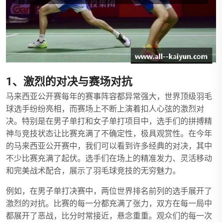
1、激烈的对决与赛场对抗
马来西亚公开赛每年的赛事阵容都异常强大，世界顶级羽毛
球选手纷纷亮相，而赛场上不断上演着扣人心弦的激烈对
决。特别是在男子单打和女子单打项目中，选手们的拼搏精
神与竞技状态让比赛充满了不确定性，极具观赏性。在今年
的马来西亚公开赛中，我们可以看到许多经典的对决，其中
不少比赛充满了起伏。选手们在场上的精准发力、灵活移动
和完美战术配合，展示了羽毛球竞技的无穷魅力。
例如，在男子单打决赛中，两位世界排名前列的选手展开了
激烈的对抗。比赛的每一分都充满了张力，双方在每一局中
都展开了恶战，比分时常接近，悬念重重。观众们的每一次