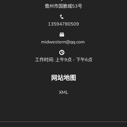
儋州市国脆城53号
13594780509
midwestern@qq.com
工作时间: 上午9点 - 下午6点
网站地图
XML