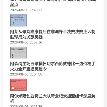
起点
2026-08-06 12:40:13
阿莱从睾丸癌康复后在非洲杯半决赛决赛连入制
胜球成为民族英雄
2026-08-06 11:52:16
阿森纳主场五球横扫切尔西伦敦德比一边倒枪手
火力全开震撼英超今
2026-08-06 11:04:55
阿尔米隆创亚特兰大联转会纪录加盟纽卡深度解
析
2026-08-06 10:23:38