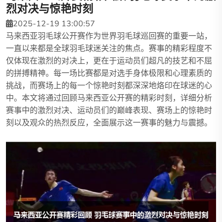
烈对决与惊艳时刻
2025-12-19 13:00:57
马来西亚羽毛球公开赛作为世界羽毛球巡回赛的重要一站，
一直以来都是全球羽毛球迷关注的焦点。赛事的精彩程度不
仅体现在激烈的对决上，更在于运动员们超凡的技艺和不屈
的拼搏精神。每一场比赛都是对选手身体极限和心理素质的
挑战，而赛场上的每一个惊艳时刻都深深地烙印在球迷的心
中。本文将通过回顾马来西亚公开赛的精彩时刻，详细分析
赛事中的激烈对决、运动员们的巅峰表现、赛场上的惊艳时
刻以及观众的热烈反应，全面展示这一赛事的魅力与震撼。