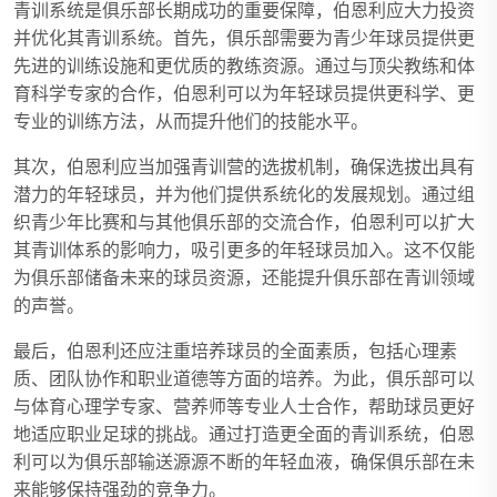
青训系统是俱乐部长期成功的重要保障，伯恩利应大力投资
并优化其青训系统。首先，俱乐部需要为青少年球员提供更
先进的训练设施和更优质的教练资源。通过与顶尖教练和体
育科学专家的合作，伯恩利可以为年轻球员提供更科学、更
专业的训练方法，从而提升他们的技能水平。
其次，伯恩利应当加强青训营的选拔机制，确保选拔出具有
潜力的年轻球员，并为他们提供系统化的发展规划。通过组
织青少年比赛和与其他俱乐部的交流合作，伯恩利可以扩大
其青训体系的影响力，吸引更多的年轻球员加入。这不仅能
为俱乐部储备未来的球员资源，还能提升俱乐部在青训领域
的声誉。
最后，伯恩利还应注重培养球员的全面素质，包括心理素
质、团队协作和职业道德等方面的培养。为此，俱乐部可以
与体育心理学专家、营养师等专业人士合作，帮助球员更好
地适应职业足球的挑战。通过打造更全面的青训系统，伯恩
利可以为俱乐部输送源源不断的年轻血液，确保俱乐部在未
来能够保持强劲的竞争力。