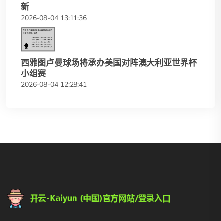
新
2026-08-04 13:11:36
西雅图卢曼球场将承办美国对阵澳大利亚世界杯
小组赛
2026-08-04 12:28:41