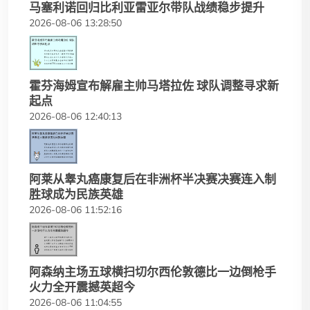
马塞利诺回归比利亚雷亚尔带队战绩稳步提升
2026-08-06 13:28:50
霍芬海姆宣布解雇主帅马塔拉佐 球队调整寻求新
起点
2026-08-06 12:40:13
阿莱从睾丸癌康复后在非洲杯半决赛决赛连入制
胜球成为民族英雄
2026-08-06 11:52:16
阿森纳主场五球横扫切尔西伦敦德比一边倒枪手
火力全开震撼英超今
2026-08-06 11:04:55