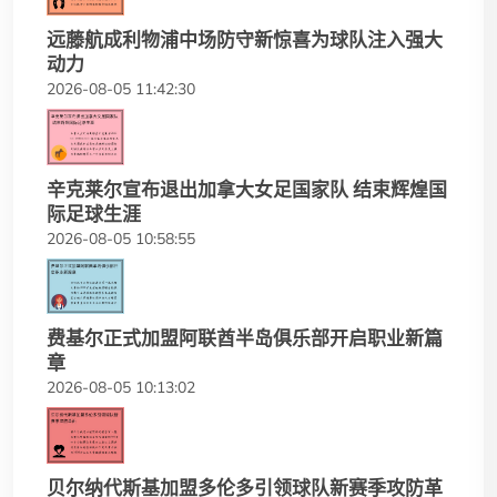
远藤航成利物浦中场防守新惊喜为球队注入强大
动力
2026-08-05 11:42:30
辛克莱尔宣布退出加拿大女足国家队 结束辉煌国
际足球生涯
2026-08-05 10:58:55
费基尔正式加盟阿联酋半岛俱乐部开启职业新篇
章
2026-08-05 10:13:02
贝尔纳代斯基加盟多伦多引领球队新赛季攻防革