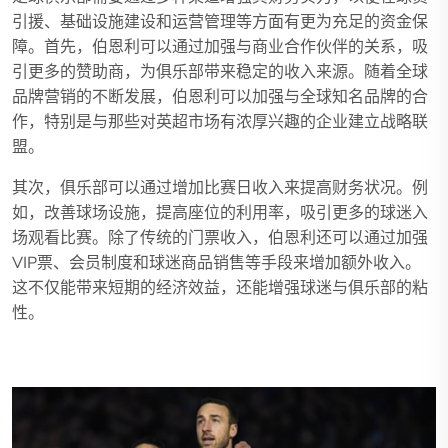
引援、基础设施建设和运营管理等方面有更为充足的资金保
障。首先，伯恩利可以通过加强与商业合作伙伴的关系，吸
引更多的赞助商，为俱乐部带来稳定的收入来源。随着全球
品牌营销的不断发展，伯恩利可以加强与全球知名品牌的合
作，特别是与那些对英超市场有浓厚兴趣的企业建立战略联
盟。
其次，俱乐部可以通过增加比赛日收入来提高财务状况。例
如，改善球场设施，提高座位的利用率，吸引更多的球迷入
场观看比赛。除了传统的门票收入，伯恩利还可以通过加强
VIP票、会员制度和球迷商品销售等手段来增加额外收入。
这不仅能带来短期的经济效益，还能增强球迷与俱乐部的粘
性。