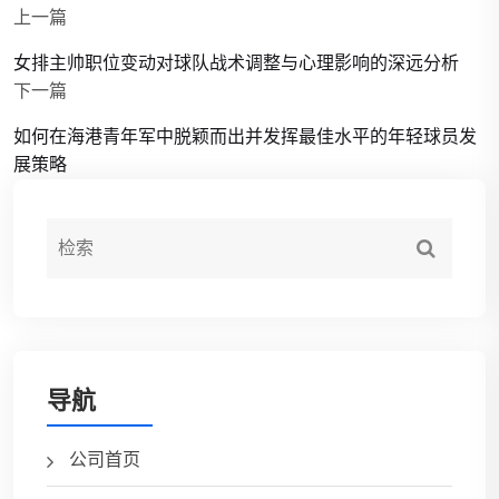
上一篇
女排主帅职位变动对球队战术调整与心理影响的深远分析
下一篇
如何在海港青年军中脱颖而出并发挥最佳水平的年轻球员发
展策略
导航
公司首页