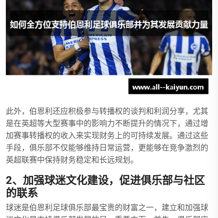
此外，伯恩利还应积极参与转播权的谈判和利润分享，尤其
是在英超等大型赛事中的影响力不断提升的情况下，通过增
加赛事转播权的收入来实现财务上的可持续发展。通过这些
手段，俱乐部不仅能够维持日常运营，更能够在竞争激烈的
英超联赛中保持财务稳定和长远规划。
2、加强球迷文化建设，促进俱乐部与社区
的联系
球迷是伯恩利足球俱乐部最宝贵的财富之一，建立和加强球