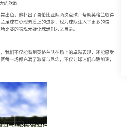
巨大的欢欣。
非常出色，他扑出了哥伦比亚队两次点球，帮助英格兰取得
格兰足球在心理素质上的进步，也为球队注入了更多的信
这场比赛的表现无疑让球迷们为之自豪。
赛，我们不仅能看到英格兰队在场上的卓越表现，还能感受
比赛每一场都充满了激情与悬念，不仅让球迷们心跳加速，