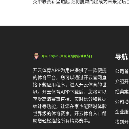
英甲联赛新星崛起 谁将脱颖而出成为未来足坛
导航
开云体育APP为用户提供了一款便捷
公司首
的体育平台，您可以通过开云官网直
介绍开
接下载应用程序，进入开云体育的世
经典案
界。开云体育APP下载后，您将可以
享受高清赛事直播、实时比分和数据
公司动
统计等功能，让您在家也能随时体验
企业服
世界级的体育赛事。开云体育入口帮
助您轻松连接所有精彩赛事。
找到开