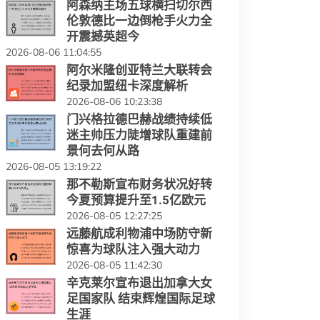
阿森纳主场五球横扫切尔西
伦敦德比一边倒枪手火力全
开震撼英超今
2026-08-06 11:04:55
阿尔米隆创亚特兰大联转会
纪录加盟纽卡深度解析
2026-08-06 10:23:38
门兴格拉德巴赫战绩持续低
迷主帅压力陡增球队重建前
景何去何从路
2026-08-05 13:19:22
那不勒斯宣布财务状况好转
今夏预算提升至1.5亿欧元
2026-08-05 12:27:25
远藤航成利物浦中场防守新
惊喜为球队注入强大动力
2026-08-05 11:42:30
辛克莱尔宣布退出加拿大女
足国家队 结束辉煌国际足球
生涯