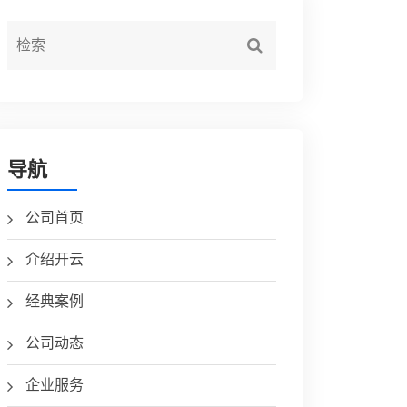
导航
公司首页
介绍开云
经典案例
公司动态
企业服务