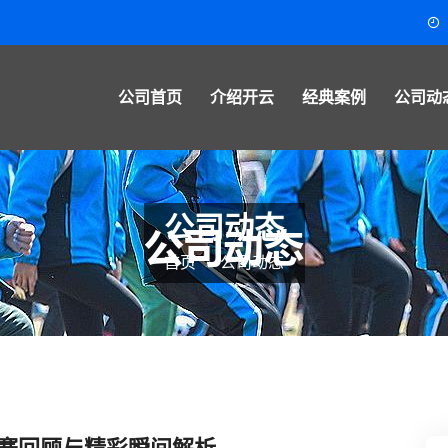
公司首页
介绍开云
经典案例
公司动
公司动态
首页
公司动态