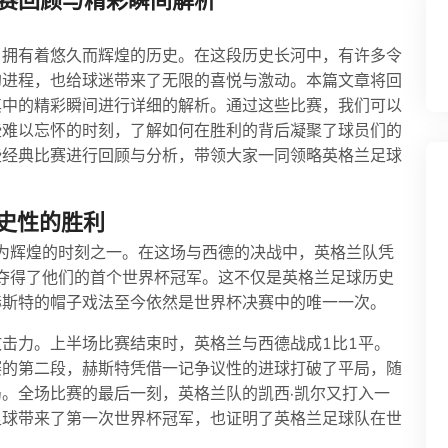
赛回顾与精彩瞬间解析
，拥有着悠久而辉煌的历史。在这段历史长河中，有许多令
的进程，也给球迷带来了无限的喜悦与激动。本篇文章将回
其中的精彩瞬间进行详细的解析。通过这些比赛，我们可以
些难以忘怀的时刻，了解如何在胜利的背后凝聚了球员们的
些经典比赛进行回顾与分析，带领大家一同领略英格兰足球
历史性的胜利
最为辉煌的时刻之一。在这场与西德的决战中，英格兰队凭
，夺得了他们的首个世界杯冠军。这不仅是英格兰足球历史
赫斯特的帽子戏法至今依然是世界杯决赛中的唯一一次。
击力。上半场比赛结束时，英格兰与西德战成1比1平。
赛的第二段，赫斯特凭借一记争议性的进球打破了平局，随
。全场比赛的最后一刻，英格兰队的凯西·凯尔又打入一
足球带来了第一次世界杯冠军，也证明了英格兰足球队在世