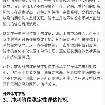
近期伤停赔率走势显示，一些原本被视为“铁打不动”的核心
球员，其赔率出现了不同程度的上升，这暗示着他们的伤病
风险正在逐步提高。这种走势往往与密集赛程、高强度对抗
以及前期小伤未愈相关联。赔率上升也意味着市场对其出战
能力的信心有所波动。
例如在一些关键位置上的球员，如后卫与中场核心，由于比
赛中频繁面对高强度身体对抗，其伤病赔率近年来整体上升
趋势较为明显。这一点在数据统计与市场预测中得到反映。
赔率的变化不仅仅源于单场表现，还包括长期身体负荷评估
与训练恢复情况。
此外，前锋线的球员虽在对抗中所承受的身体冲击相对较
小，但由于比赛节奏快、速度要求高，其肌肉类伤病的概率
也不容忽视。因此，在最新的赔率走势中，某些速度型球员
同样位列高风险区间，值得关注。
开云体育下载
3、冲刺阶段稳定性评估指标