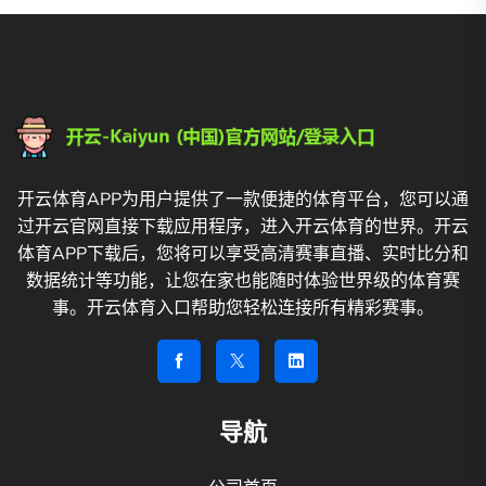
开云体育APP为用户提供了一款便捷的体育平台，您可以通
过开云官网直接下载应用程序，进入开云体育的世界。开云
体育APP下载后，您将可以享受高清赛事直播、实时比分和
数据统计等功能，让您在家也能随时体验世界级的体育赛
事。开云体育入口帮助您轻松连接所有精彩赛事。
导航