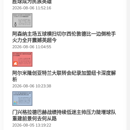
胜球成为民族英雄
2026-08-06 11:52:16
阿森纳主场五球横扫切尔西伦敦德比一边倒枪手
火力全开震撼英超今
2026-08-06 11:04:55
阿尔米隆创亚特兰大联转会纪录加盟纽卡深度解
析
2026-08-06 10:23:38
门兴格拉德巴赫战绩持续低迷主帅压力陡增球队
重建前景何去何从路
2026-08-05 13:19:22