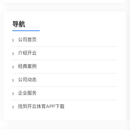
导航
公司首页
介绍开云
经典案例
公司动态
企业服务
找到开云体育APP下载