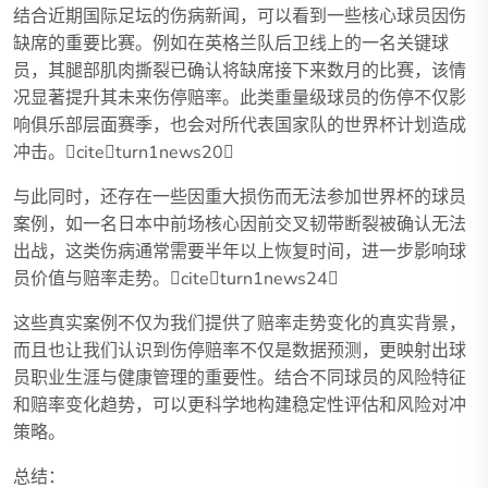
结合近期国际足坛的伤病新闻，可以看到一些核心球员因伤
缺席的重要比赛。例如在英格兰队后卫线上的一名关键球
员，其腿部肌肉撕裂已确认将缺席接下来数月的比赛，该情
况显著提升其未来伤停赔率。此类重量级球员的伤停不仅影
响俱乐部层面赛季，也会对所代表国家队的世界杯计划造成
冲击。citeturn1news20
与此同时，还存在一些因重大损伤而无法参加世界杯的球员
案例，如一名日本中前场核心因前交叉韧带断裂被确认无法
出战，这类伤病通常需要半年以上恢复时间，进一步影响球
员价值与赔率走势。citeturn1news24
这些真实案例不仅为我们提供了赔率走势变化的真实背景，
而且也让我们认识到伤停赔率不仅是数据预测，更映射出球
员职业生涯与健康管理的重要性。结合不同球员的风险特征
和赔率变化趋势，可以更科学地构建稳定性评估和风险对冲
策略。
总结：