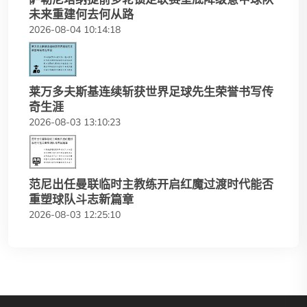
未来重建何去何从路
2026-08-04 10:14:18
莱万多夫斯基连续斩获世界足球先生荣誉书写传
奇生涯
2026-08-03 13:10:23
范尼出任曼联临时主教练开启红魔过渡时代能否
重塑球队斗志新篇章
2026-08-03 12:25:10