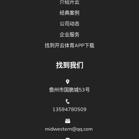
介绍开云
经典案例
公司动态
企业服务
找到开云体育APP下载
找到我们
儋州市国脆城53号
13594780509
midwestern@qq.com