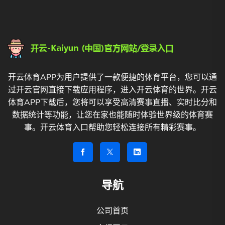
开云体育APP为用户提供了一款便捷的体育平台，您可以通
过开云官网直接下载应用程序，进入开云体育的世界。开云
体育APP下载后，您将可以享受高清赛事直播、实时比分和
数据统计等功能，让您在家也能随时体验世界级的体育赛
事。开云体育入口帮助您轻松连接所有精彩赛事。
导航
公司首页