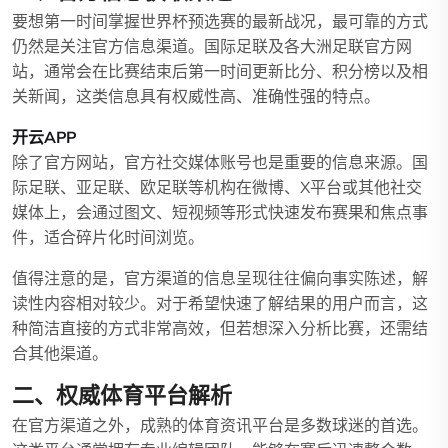
要想第一时间掌握世界杯预选赛的最新战况，最可靠的方式
仍然是关注官方信息渠道。国际足联及各大洲足联官方网
站，通常会在比赛结束后第一时间更新比分、积分榜以及相
关新闻，这类信息具有权威性高、准确性强的特点。
开云APP
除了官方网站，官方社交媒体账号也是重要的信息来源。国
际足联、亚足联、欧足联等机构在微博、X平台或其他社交
媒体上，会通过图文、短视频等形式快速发布赛果和焦点事
件，适合碎片化时间浏览。
值得注意的是，官方渠道的信息呈现往往偏向事实陈述，解
读性内容相对较少。对于希望快速了解结果的用户而言，这
种简洁直接的方式非常高效，但若想深入分析比赛，还需结
合其他渠道。
二、权威体育平台解析
在官方渠道之外，成熟的体育资讯平台是多数球迷的首选。