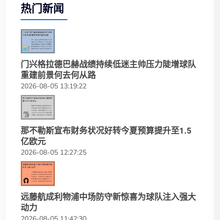
热门新闻
门兴格拉德巴赫战绩持续低迷主帅压力陡增球队
重建前景何去何从路
2026-08-05 13:19:22
那不勒斯宣布财务状况好转今夏预算提升至1.5
亿欧元
2026-08-05 12:27:25
远藤航成利物浦中场防守新惊喜为球队注入强大
动力
2026-08-05 11:42:30