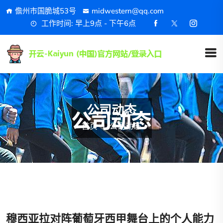
儋州市国脆城53号
midwestern@qq.com
工作时间: 早上9点 - 下午6点
公司动态
首页
公司动态
穆西亚拉对阵葡萄牙西甲舞台上的个人能力