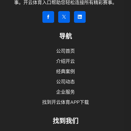
事。开云体育入口帮助您轻松连接所有精彩赛事。
导航
公司首页
介绍开云
经典案例
公司动态
企业服务
找到开云体育APP下载
找到我们