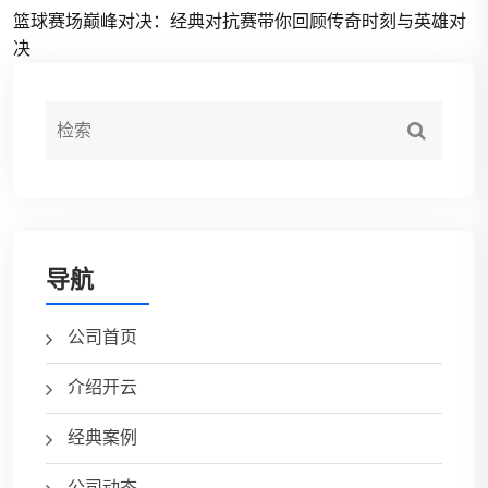
篮球赛场巅峰对决：经典对抗赛带你回顾传奇时刻与英雄对
决
导航
公司首页
介绍开云
经典案例
公司动态