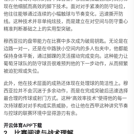
现在他细腻而高效的脚下技术。面对对手紧凑的防守站位，
他往往能够通过连续的小幅触球与节奏变化，迅速撕开防
线。这种技术并非单纯炫技，而是建立在对空间与防守重心
精准判断基础之上的实用型突破。
穆西亚拉的盘带能力在比赛中多次成为破局钥匙。无论是在
边路一对一，还是在中路狭小空间内的多人包夹中，他都能
保持身体平衡，通过脚踝的灵活摆动完成变向。这种能力让
葡萄牙球队的防守球员很难预判他的下一步动作，从而频繁
被迫犯规或失位。
此外，他在技术层面的成熟还体现在处理球的简洁性上。穆
西亚拉并不会沉迷于多余动作，而是在完成突破后迅速选择
最合理的传球或射门方式。这种“高效率技术”使得他的每一
次持球都对对手构成实质威胁，也让他在西甲这种讲究节奏
与控球的联赛环境中显得游刃有余。
开云体育APP下载
2、比赛阅读与战术理解