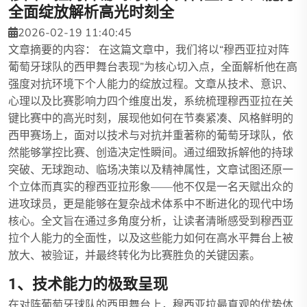
全面绽放解析高光时刻全
2026-02-19 11:40:45
文章摘要的内容： 在这篇文章中，我们将以“穆西亚拉对阵
葡萄牙球队的西甲舞台表现”为核心切入点，全面解析他在高
强度对抗环境下个人能力的绽放过程。文章从技术、意识、
心理以及比赛影响力四个维度出发，系统梳理穆西亚拉在关
键比赛中的高光时刻，展现他如何在节奏紧凑、风格鲜明的
西甲赛场上，面对以技术与对抗并重著称的葡萄牙球队，依
然能够掌控比赛、创造决定性瞬间。通过细致拆解他的持球
突破、无球跑动、临场决策以及精神属性，文章试图还原一
个立体而真实的穆西亚拉形象——他不仅是一名天赋出众的
进攻球员，更是能够在复杂战术体系中不断进化的现代中场
核心。全文旨在通过多角度分析，让读者清晰感受到穆西亚
拉个人能力的全面性，以及这些能力如何在高水平舞台上被
放大、被验证，并最终转化为比赛胜负的关键因素。
1、技术能力的极致呈现
在对阵葡萄牙球队的西甲舞台上，穆西亚拉最直观的优势体