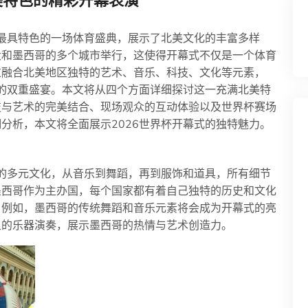
美特色的精彩开幕表演
上最具特色的一场体育盛典，展示了北美文化的丰富多样
大和墨西哥的多个城市举行，这使得开幕式不仅是一个体育
过融合北美地区独特的艺术、音乐、科技、文化等元素，
觉的双重盛宴。本文将从四个方面详细探讨这一充满北美特
技与艺术的完美结合、现场观众的互动体验以及世界杯赛场
分析，本文将全面展示2026世界杯开幕式的独特魅力。
美的多元文化，从音乐到舞蹈，再到服饰和道具，所有细节
墨西哥作为主办国，每个国家都有着自己独特的历史和文化
。例如，墨西哥的传统舞蹈和音乐元素将会成为开幕式的亮
足的乐器演奏，展示墨西哥的热情与艺术创造力。