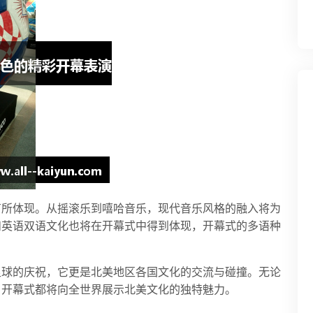
有所体现。从摇滚乐到嘻哈音乐，现代音乐风格的融入将为
和英语双语文化也将在开幕式中得到体现，开幕式的多语种
足球的庆祝，它更是北美地区各国文化的交流与碰撞。无论
，开幕式都将向全世界展示北美文化的独特魅力。