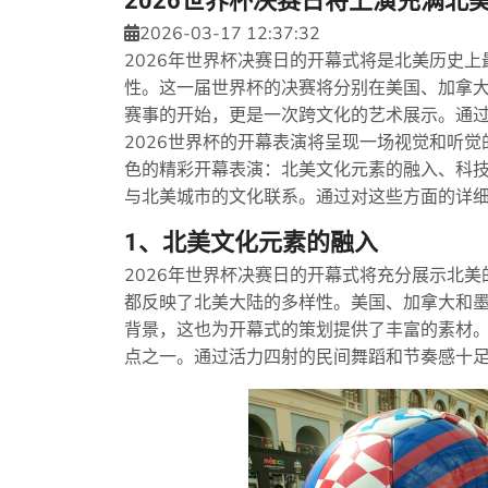
2026世界杯决赛日将上演充满北
2026-03-17 12:37:32
2026年世界杯决赛日的开幕式将是北美历史
性。这一届世界杯的决赛将分别在美国、加拿
赛事的开始，更是一次跨文化的艺术展示。通
2026世界杯的开幕表演将呈现一场视觉和听
色的精彩开幕表演：北美文化元素的融入、科
与北美城市的文化联系。通过对这些方面的详细
1、北美文化元素的融入
2026年世界杯决赛日的开幕式将充分展示北
都反映了北美大陆的多样性。美国、加拿大和
背景，这也为开幕式的策划提供了丰富的素材
点之一。通过活力四射的民间舞蹈和节奏感十