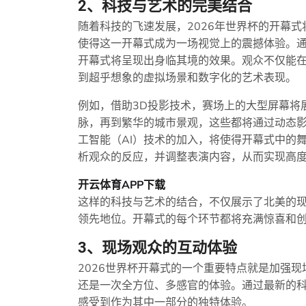
2、科技与艺术的完美结合
随着科技的飞速发展，2026年世界杯的开幕
使得这一开幕式成为一场视觉上的震撼体验。通
开幕式将呈现出身临其境的效果。观众不仅能
到超乎想象的虚拟场景和数字化的艺术表现。
例如，借助3D投影技术，赛场上的大型屏幕将
脉，再到繁华的城市景观，这些都将通过动态
工智能（AI）技术的加入，将使得开幕式中的
析观众的反应，并调整表演内容，从而实现高
开云体育APP下载
这样的科技与艺术的结合，不仅展示了北美的
领先地位。开幕式的每个环节都将充满惊喜和
3、现场观众的互动体验
2026世界杯开幕式的一个重要特点就是加强
还是一次全方位、多感官的体验。通过最新的
感受到作为其中一部分的独特体验。