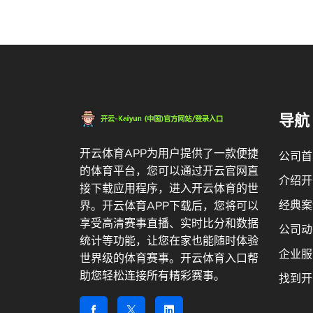
导航
开云体育APP为用户提供了一款便捷
公司首
的体育平台，您可以通过开云官网直
介绍开
接下载应用程序，进入开云体育的世
经典案
界。开云体育APP下载后，您将可以
享受高清赛事直播、实时比分和数据
公司动
统计等功能，让您在家也能随时体验
企业服
世界级的体育赛事。开云体育入口帮
助您轻松连接所有精彩赛事。
找到开