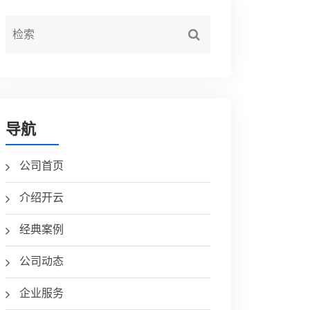
导航
公司首页
介绍开云
经典案例
公司动态
企业服务