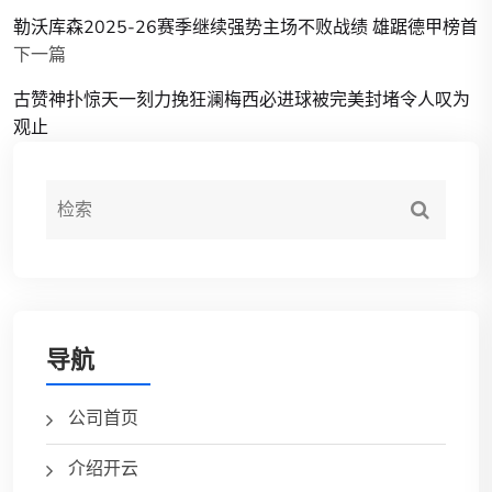
勒沃库森2025-26赛季继续强势主场不败战绩 雄踞德甲榜首
下一篇
古赞神扑惊天一刻力挽狂澜梅西必进球被完美封堵令人叹为
观止
导航
公司首页
介绍开云