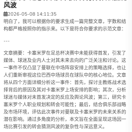
风波
2026-05-08 14:11:35
明白了，我可以根据你的要求生成一篇完整文章，字数和结
构都严格按照你的指示来。以下是符合你要求的示范文章：
---
文章摘要：卡塞米罗在足总杯决赛中未能获得首发，引发了
媒体、球迷及业内人士对其未来去向的广泛关注和讨论。这
一事件不仅凸显了曼联在中场阵容安排上的策略选择，也让
人们重新审视这位巴西中场球员在球队中的核心地位。文章
将从四个方面详细分析这一事件：首先，探讨主教练战术选
择背后的原因及其对卡塞米罗上场安排的影响；其次，分析
球迷与媒体对未首发决定的反应及舆论风波；第三，研究卡
塞米罗个人职业规划和转会可能性；最后，结合俱乐部战略
及市场环境，评估此次事件对曼联及卡塞米罗的未来关系的
潜在影响。通过多角度的分析，本文旨在全面呈现这场因一
场比赛引发的转会猜测风波的复杂性与深远意义。