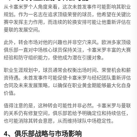
从卡塞米罗个人角度来看，这次未首发事件可能影响其职业
规划。作为一名志在追求顶级荣誉的球员，他希望在关键比
赛中发挥主力作用，而连续的轮换安排可能让他重新评估在
曼联的发展空间。
此外，转会市场对他的兴趣也并非空穴来风。欧洲多家顶级
俱乐部一直对中场核心球员保持关注，卡塞米罗丰富的大赛
经验和防守组织能力，使他成为潜在引援对象。
职业生涯规划中，球员通常会权衡出场时间、荣誉机会和薪
资待遇。未首发事件可能促使卡塞米罗与经纪团队重新评估
合同及未来发展策略，以确保在职业黄金期能够最大化自身
价值。
值得注意的是，这种转会可能性并非必然。卡塞米罗与曼联
的关系仍有修复空间，俱乐部若给予明确定位和持续信任，
也可能消除其转会意愿，从而维持球队中场稳定性。
4、俱乐部战略与市场影响