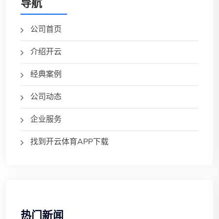
导航
公司首页
介绍开云
经典案例
公司动态
企业服务
找到开云体育APP下载
热门新闻