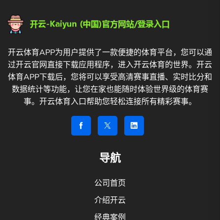
开云体育APP为用户提供了一款便捷的体育平台，您可以通
过开云官网直接下载应用程序，进入开云体育的世界。开云
体育APP下载后，您将可以享受高清赛事直播、实时比分和
数据统计等功能，让您在家也能随时体验世界级的体育赛
事。开云体育入口帮助您轻松连接所有精彩赛事。
导航
公司首页
介绍开云
经典案例