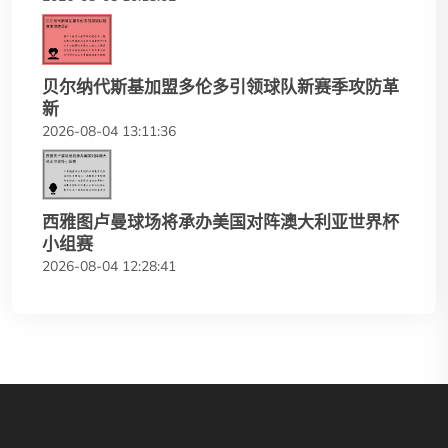
贝尔纳代斯基加盟多伦多引领球队新赛季攻防革
新
2026-08-04 13:11:36
西雅图卢曼球场将承办美国对阵澳大利亚世界杯
小组赛
2026-08-04 12:28:41