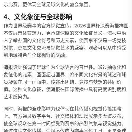
示比赛，更体现全球足球文化的盛会氛围。
4、文化象征与全球影响
作为世界级赛事的官方视觉宣传，2026世界杯决赛海报样图
不仅展示体育魅力，更承载深厚的文化象征意义。海报中融
入了举办国的文化符号和历史元素，使赛事不仅是一场竞技
对抗，更是文化交流与视觉艺术的盛宴。观者可以从中感受
到地域特色与全球视野的交融。
海报设计强调了足球作为全球语言的普世性。通过抽象化和
象征化的元素，画面超越国界，将不同文化背景的球迷和球
员凝聚在同一画面中，传递出团结、竞技与梦想的共同价
值。这种文化象征，使海报在国际传播中具有高度识别度和
艺术感染力。
同时，海报的全球影响力也体现在其传播和视觉传播策略
上。官方通过数字平台、社交媒体和现场展示多渠道发布，
使全球观众在第一时间感受到赛事的热烈气氛与视觉魅力。
通过这种文化传播，海报不仅成为赛事宣传工具，更是全球