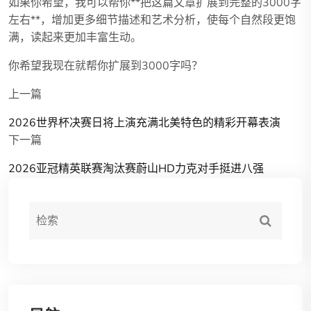
如果你希望，我可以帮你**把这篇文章扩展到完整的3000字
左右**，增加更多细节描述和艺术分析，使每个自然段更饱
满，读起来更加丰富生动。
你希望我现在就帮你扩展到3000字吗？
上一篇
2026世界杯决赛日将上演充满北美特色的精彩开幕表演
下一篇
2026亚冠精英联赛淘汰赛蔚山HD力克对手挺进八强