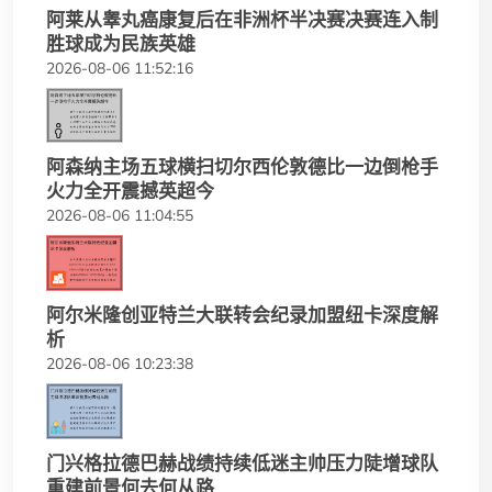
阿莱从睾丸癌康复后在非洲杯半决赛决赛连入制
胜球成为民族英雄
2026-08-06 11:52:16
阿森纳主场五球横扫切尔西伦敦德比一边倒枪手
火力全开震撼英超今
2026-08-06 11:04:55
阿尔米隆创亚特兰大联转会纪录加盟纽卡深度解
析
2026-08-06 10:23:38
门兴格拉德巴赫战绩持续低迷主帅压力陡增球队
重建前景何去何从路