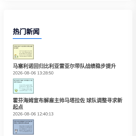
热门新闻
马塞利诺回归比利亚雷亚尔带队战绩稳步提升
2026-08-06 13:28:50
霍芬海姆宣布解雇主帅马塔拉佐 球队调整寻求新
起点
2026-08-06 12:40:13