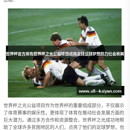
世界杯之光公益项目作为世界杯的重要组成部分，不仅展示
了体育赛事的娱乐性，更体现了体育在推动社会发展方面的
巨大潜力。通过多方合作和资源整合，世界杯之光成功地帮
助了全球许多贫困地区的人们，点亮了他们的足球梦想，也