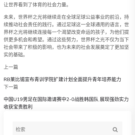
让世界看到了体育的社会力量。
未来，世界杯之光将继续走在全球足球公益事业的前沿，持
续推动社会责任的践行。通过足球这一全球通用的语言，世
界杯之光将继续连接每一个渴望改变命运的孩子，为他们提
供更多机会和希望。通过这些努力，世界杯之光不仅为当下
社会带来了积极的影响，也为未来的社会发展奠定了更加坚
实的基础。
上一篇
RB莱比锡宣布青训学院扩建计划全面提升青年培养能力
下一篇
中国U19男足在国际邀请赛中2-0战胜韩国队 展现强劲实力
收获宝贵胜利