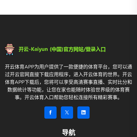
开云体育APP为用户提供了一款便捷的体育平台，您可以通
过开云官网直接下载应用程序，进入开云体育的世界。开云
体育APP下载后，您将可以享受高清赛事直播、实时比分和
数据统计等功能，让您在家也能随时体验世界级的体育赛
事。开云体育入口帮助您轻松连接所有精彩赛事。
导航