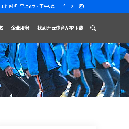
工作时间: 早上9点 - 下午6点
态
企业服务
找到开云体育APP下载