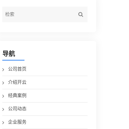
导航
公司首页
介绍开云
经典案例
公司动态
企业服务