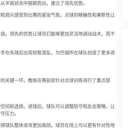
队从平局状态中脱颖而出，建立了领先优势。
判和观众感受到比赛的紧张气氛。点球的精确性和果断性让
从容。领先的优势让球员们能够更加灵活地调动战术，而不
对手在失球后出现短暂混乱，为巴锡所在球队创造了更多进
中的关键一环。教练在赛前就针对点球训练进行了重点部
的空间和选择。进球后，球队可以调整防守和反击策略，让
防守压力。
使得球队整体进攻更加高效。球员在场上可以更有针对性地