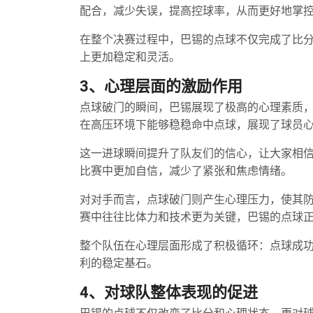
配合，减少失误，提高控球率，从而更好地掌
在整个决赛过程中，巴锡的点球不仅完成了比
上更加稳定和灵活。
3、心理层面的激励作用
点球破门的瞬间，巴锡展现了极高的心理素质
在高压环境下能够稳稳命中点球，展现了球员
这一进球瞬间提升了队友们的信心，让大家相
比赛中更加自信，减少了紧张和焦虑情绪。
对对手而言，点球破门则产生心理压力，使其
赛中往往比体力和技术更为关键，巴锡的点球
整个队伍在心理层面形成了积极循环：点球成
利的稳定基石。
4、对球队整体表现的促进