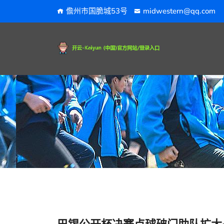
儋州市国脆城53号
midwestern@qq.com