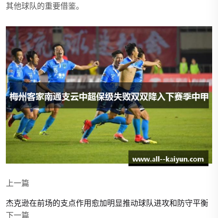
其他球队的重要借鉴。
上一篇
杰克逊在前场的支点作用愈加明显推动球队进攻和防守平衡
下一篇