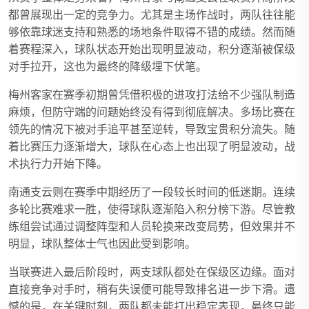
都曾展现出一定的竞争力。尤其是主场作战时，两队往往能
够依靠球迷支持和熟悉的场地条件取得不错的成绩。然而随
着赛程深入，球队状态开始出现明显波动，积分逐渐被保级
对手拉开，这也为最终的降级埋下伏笔。
梅州客家在赛季初期曾凭借积极的进攻打法给不少强队制造
麻烦，但防守端的问题始终没有得到彻底解决。多场比赛在
领先的情况下被对手追平甚至逆转，导致宝贵积分流失。随
着比赛压力逐渐增大，球队在心态上也出现了明显波动，战
术执行力开始下降。
南通支云则在赛季中期经历了一段较长时间的低迷期。连续
多轮比赛难求一胜，使得球队逐渐陷入积分榜下游。尽管教
练组尝试通过调整阵型和人员轮换来改变局势，但效果并不
明显，球队整体士气也因此受到影响。
当联赛进入最后阶段时，两支球队都处在保级区边缘。面对
直接竞争对手时，稍有失误便可能导致排名进一步下滑。遗
憾的是，在关键时刻，两队都未能打出稳定表现，最终只能