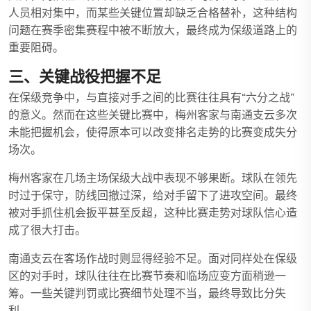
人员相对集中，而某些关键位置却缺乏合格替补，这种结构
问题在赛季密集赛程中被不断放大，最终成为保级道路上的
重要阻碍。
三、关键战役把握不足
在保级竞争中，与直接对手之间的比赛往往具有“六分之战”
的意义。然而在这些关键比赛中，梅州客家与南通支云多次
未能把握机会，使得原本可以改变排名走势的比赛变成失分
场次。
梅州客家在几场主场保级大战中表现不够果断。球队在领先
时过于保守，防线回撤过深，给对手留下了进攻空间。最终
被对手抓住机会扳平甚至反超，这种比赛走势对球队信心造
成了很大打击。
南通支云在客场作战时则显得经验不足。面对同样处在保级
区的对手时，球队往往在比赛节奏和临场应变方面稍逊一
筹。一些关键判罚或比赛细节处理不当，最终导致比分失
利。