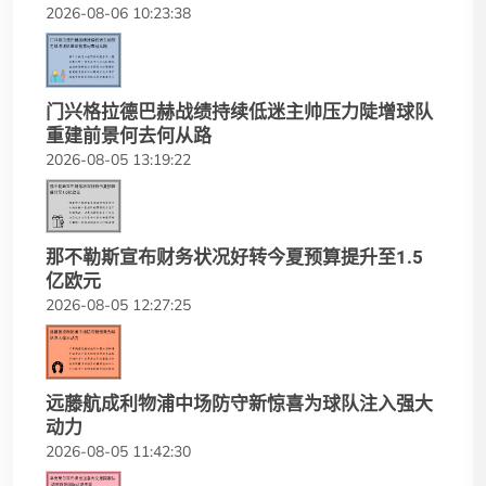
2026-08-06 10:23:38
门兴格拉德巴赫战绩持续低迷主帅压力陡增球队
重建前景何去何从路
2026-08-05 13:19:22
那不勒斯宣布财务状况好转今夏预算提升至1.5
亿欧元
2026-08-05 12:27:25
远藤航成利物浦中场防守新惊喜为球队注入强大
动力
2026-08-05 11:42:30