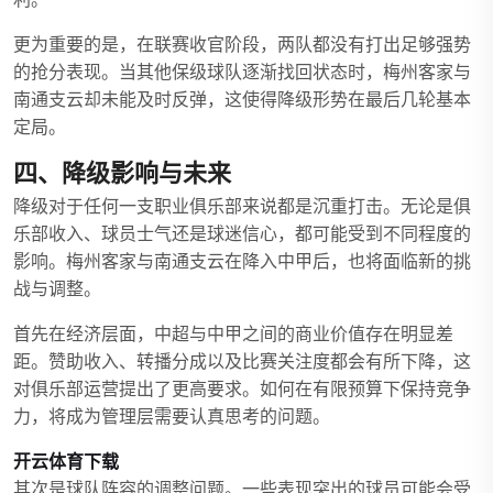
更为重要的是，在联赛收官阶段，两队都没有打出足够强势
的抢分表现。当其他保级球队逐渐找回状态时，梅州客家与
南通支云却未能及时反弹，这使得降级形势在最后几轮基本
定局。
四、降级影响与未来
降级对于任何一支职业俱乐部来说都是沉重打击。无论是俱
乐部收入、球员士气还是球迷信心，都可能受到不同程度的
影响。梅州客家与南通支云在降入中甲后，也将面临新的挑
战与调整。
首先在经济层面，中超与中甲之间的商业价值存在明显差
距。赞助收入、转播分成以及比赛关注度都会有所下降，这
对俱乐部运营提出了更高要求。如何在有限预算下保持竞争
力，将成为管理层需要认真思考的问题。
开云体育下载
其次是球队阵容的调整问题。一些表现突出的球员可能会受