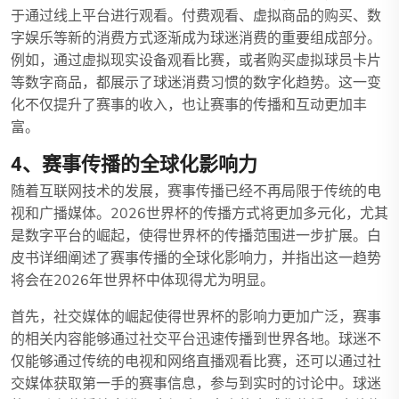
于通过线上平台进行观看。付费观看、虚拟商品的购买、数
字娱乐等新的消费方式逐渐成为球迷消费的重要组成部分。
例如，通过虚拟现实设备观看比赛，或者购买虚拟球员卡片
等数字商品，都展示了球迷消费习惯的数字化趋势。这一变
化不仅提升了赛事的收入，也让赛事的传播和互动更加丰
富。
4、赛事传播的全球化影响力
随着互联网技术的发展，赛事传播已经不再局限于传统的电
视和广播媒体。2026世界杯的传播方式将更加多元化，尤其
是数字平台的崛起，使得世界杯的传播范围进一步扩展。白
皮书详细阐述了赛事传播的全球化影响力，并指出这一趋势
将会在2026年世界杯中体现得尤为明显。
首先，社交媒体的崛起使得世界杯的影响力更加广泛，赛事
的相关内容能够通过社交平台迅速传播到世界各地。球迷不
仅能够通过传统的电视和网络直播观看比赛，还可以通过社
交媒体获取第一手的赛事信息，参与到实时的讨论中。球迷