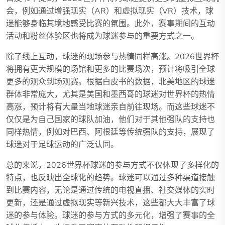
会，例如通过增强现实（AR）和虚拟现实（VR）技术，球
迷能够身临其境地感受比赛的氛围。此外，赛事期间的互动
活动和粉丝体验区也将成为球迷参与的重要方式之一。
除了线上互动，球迷的现场参与热情同样高涨。2026世界杯
将拥有更大规模的场馆和更多的比赛场次，预计将吸引全球
更多的观众到场观赛。根据白皮书的数据，北美地区的球迷
群体非常庞大，尤其是美国和墨西哥的球迷对世界杯的热情
高涨，预计将有大量当地球迷亲自前往现场。而这些球迷不
仅仅是为自己国家的球队加油，他们对于其他强队的支持也
同样热情，例如对巴西、阿根廷等传统强队的支持，展现了
球迷对于足球运动的广泛认同。
总的来说，2026世界杯球迷的参与方式不仅体现了多样化的
特点，也反映出全球化的趋势。球迷可以通过多种渠道接触
到比赛内容，无论是通过传统的电视直播、社交媒体的实时
更新，还是通过虚拟现实等新兴技术，这些都大大丰富了球
迷的参与体验。球迷的参与方式的多元化，增强了赛事的全