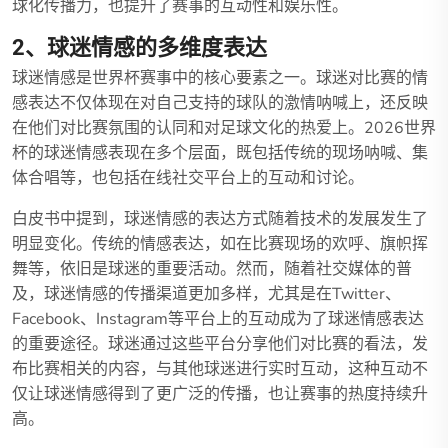
球化传播力，也提升了赛事的互动性和娱乐性。
2、球迷情感的多维度表达
球迷情感是世界杯赛事中的核心要素之一。球迷对比赛的情
感表达不仅体现在对自己支持的球队的激情呐喊上，还反映
在他们对比赛氛围的认同和对足球文化的热爱上。2026世界
杯的球迷情感表现在多个层面，既包括传统的现场呐喊、集
体合唱等，也包括在线社交平台上的互动和讨论。
白皮书中提到，球迷情感的表达方式随着技术的发展发生了
明显变化。传统的情感表达，如在比赛现场的欢呼、旗帜挥
舞等，依旧是球迷的重要活动。然而，随着社交媒体的普
及，球迷情感的传播渠道更加多样，尤其是在Twitter、
Facebook、Instagram等平台上的互动成为了球迷情感表达
的重要途径。球迷通过这些平台分享他们对比赛的看法，发
布比赛相关的内容，与其他球迷进行实时互动，这种互动不
仅让球迷情感得到了更广泛的传播，也让赛事的热度持续升
高。