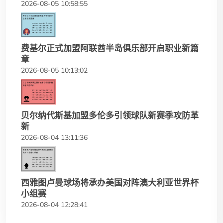
2026-08-05 10:58:55
费基尔正式加盟阿联酋半岛俱乐部开启职业新篇
章
2026-08-05 10:13:02
贝尔纳代斯基加盟多伦多引领球队新赛季攻防革
新
2026-08-04 13:11:36
西雅图卢曼球场将承办美国对阵澳大利亚世界杯
小组赛
2026-08-04 12:28:41