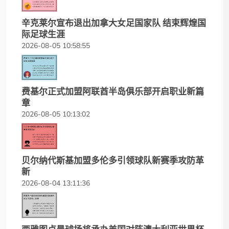
辛克莱尔宣布退出加拿大女足国家队 结束辉煌国
际足球生涯
2026-08-05 10:58:55
费基尔正式加盟阿联酋半岛俱乐部开启职业新篇
章
2026-08-05 10:13:02
贝尔纳代斯基加盟多伦多引领球队新赛季攻防革
新
2026-08-04 13:11:36