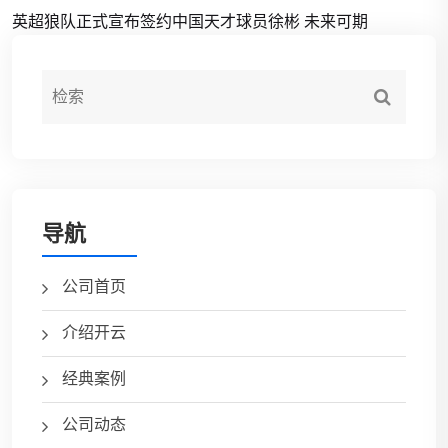
英超狼队正式宣布签约中国天才球员徐彬 未来可期
导航
公司首页
介绍开云
经典案例
公司动态