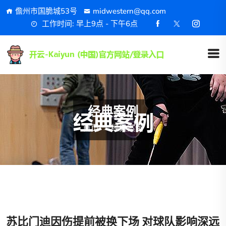
儋州市国脆城53号
midwestern@qq.com
工作时间: 早上9点 - 下午6点
经典案例
首页
经典案例
苏比门迪因伤提前被换下场 对球队影响深远