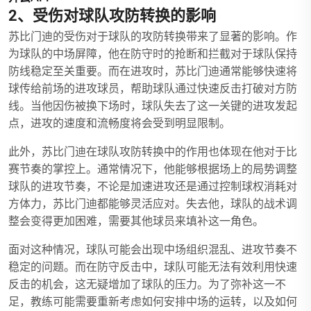
2、受伤对球队攻防转换的影响
苏比门迪的受伤对于球队的攻防转换带来了显著的影响。作
为球队的中场屏障，他在防守时的抢断和拦截对于球队保持
防线稳定至关重要。而在进攻时，苏比门迪通常能够快速将
球传给前场的进攻球员，帮助球队通过快速反击打破对方防
线。当他因伤被换下场时，球队失去了这一关键的进攻发起
点，进攻的速度和流畅度将会受到明显限制。
此外，苏比门迪在球队攻防转换中的作用也体现在他对于比
赛节奏的掌控上。通常情况下，他能够根据场上的局势调整
球队的进攻节奏，不论是加速进攻还是通过控制球权消耗对
方体力，苏比门迪都能够灵活应对。失去他，球队的战术调
整会变得更加困难，需要其他球员来填补这一角色。
面对这种情况，球队可能会出现中场组织混乱、进攻节奏不
稳定的问题。而在防守反击中，球队可能无法有效利用快速
反击的机会，这无疑增加了球队的压力。为了弥补这一不
足，教练可能需要重新考虑如何安排中场的运转，以及如何