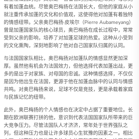
有着加蓬血统。尽管奥巴梅扬在法国长大，但他的家庭从小
就注重传承加蓬的文化和价值观，这使得他对加蓬有着独特
的情感纽带。父亲奥巴梅扬·皮埃尔（Pierre Aubameyang）
曾是加蓬国家队的核心球员，奥巴梅扬在成长过程中，常常
受到父亲的影响，培养了对加蓬足球的热爱。这种从小受到
的文化熏陶，深刻地影响了他对自己国家队归属的认同。
与法国国家队相比，奥巴梅扬对加蓬队的情感显然更加深
厚。虽然他有机会为法国效力，但他选择代表加蓬出战，更
多的是出于对家族、对母国的忠诚。这种情感选择，不仅仅
是因为他出生在法国，更源于他在加蓬血脉中的认同与情感
共鸣。对奥巴梅扬来说，足球不仅是竞技，更是承载着家庭
与民族记忆的纽带。
此外，奥巴梅扬的个人情感也在决定中占据了重要地位。长
期在欧洲联赛打拼的他，意识到代表法国国家队所带来的巨
大竞争压力。尽管法国队人才济济，常年处于世界强队之
列，但这种压力也是让许多球员心生犹豫的因素之一。相比