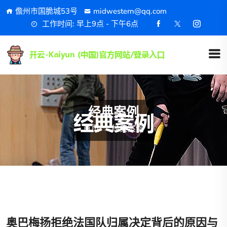
儋州市国脆城53号
midwestern@qq.com
工作时间: 早上9点 - 下午6点
经典案例
首页
经典案例
奥巴梅扬拒绝法国队归属决定背后的原因与