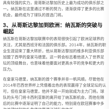
具有较强的实力，是哥斯达黎加历史上最为成功的俱乐部之
一。纳瓦斯在这里通过不断的努力，逐渐获得了更多的比赛
机会，最终成为了球队的首选门将。
3、从哥斯达黎加到欧洲：纳瓦斯的突破与
崛起
纳瓦斯在哥斯达黎加联赛中的表现很快引起了欧洲足球界的
关注，尤其是西班牙和法国的俱乐部。2014年，纳瓦斯的职
业生涯迎来了重大转折，他从哥斯达黎加的维多利亚俱乐部
加盟了西甲的皇家马德里。这一转会标志着他进入了世界足
坛的顶级舞台，也意味着他要面对更高水平的竞争和更大的
压力。
在皇家马德里，纳瓦斯的首个赛季并非一帆风顺。尽管他在
2014年巴西世界杯上凭借着出色的表现赢得了全球足坛的认
可，但在皇家马德里，他并不是一开始就成为主力门将。球
队的头号门将卡西利亚斯的离开给了纳瓦斯机会，而他在随
后的比赛中逐渐证明了自己的能力，特别是在欧冠赛事中多