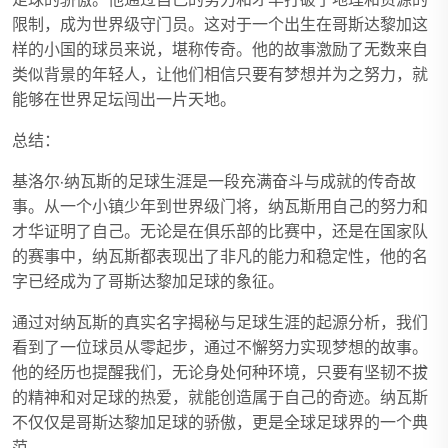
限制，成为世界级守门员。这对于一个出生在哥斯达黎加这
样的小国的球员来说，堪称传奇。他的故事激励了无数来自
类似背景的年轻人，让他们相信只要有梦想并为之努力，就
能够在世界足坛闯出一片天地。
总结：
基洛尔·纳瓦斯的足球生涯是一段充满奋斗与成就的传奇故
事。从一个小镇少年到世界级门将，纳瓦斯用自己的努力和
才华证明了自己。无论是在俱乐部的比赛中，还是在国家队
的赛事中，纳瓦斯都表现出了非凡的能力和稳定性，他的名
字已经成为了哥斯达黎加足球的象征。
通过对纳瓦斯的真实名字揭秘与足球生涯的起源分析，我们
看到了一位球员从零起步，通过不懈努力实现梦想的故事。
他的经历也提醒我们，无论身处何种环境，只要有坚韧不拔
的精神和对足球的热爱，就能创造属于自己的奇迹。纳瓦斯
不仅仅是哥斯达黎加足球的骄傲，更是全球足球界的一个典
范。