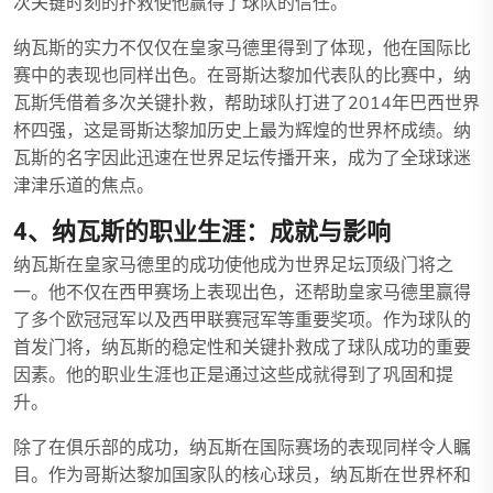
次关键时刻的扑救使他赢得了球队的信任。
纳瓦斯的实力不仅仅在皇家马德里得到了体现，他在国际比
赛中的表现也同样出色。在哥斯达黎加代表队的比赛中，纳
瓦斯凭借着多次关键扑救，帮助球队打进了2014年巴西世界
杯四强，这是哥斯达黎加历史上最为辉煌的世界杯成绩。纳
瓦斯的名字因此迅速在世界足坛传播开来，成为了全球球迷
津津乐道的焦点。
4、纳瓦斯的职业生涯：成就与影响
纳瓦斯在皇家马德里的成功使他成为世界足坛顶级门将之
一。他不仅在西甲赛场上表现出色，还帮助皇家马德里赢得
了多个欧冠冠军以及西甲联赛冠军等重要奖项。作为球队的
首发门将，纳瓦斯的稳定性和关键扑救成了球队成功的重要
因素。他的职业生涯也正是通过这些成就得到了巩固和提
升。
除了在俱乐部的成功，纳瓦斯在国际赛场的表现同样令人瞩
目。作为哥斯达黎加国家队的核心球员，纳瓦斯在世界杯和