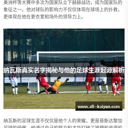
美洲杯等大赛中多次为国家队立下赫赫战功，成为国家队的
象征之一。他对球队的影响力不仅仅体现在球场上的扑救，
更体现在他在更衣室和场外的领导力上。
纳瓦斯的足球生涯不仅仅是他个人的荣耀，更是哥斯达黎加
足球的骄傲。他通过自己的努力和才华打破了地理和资源的