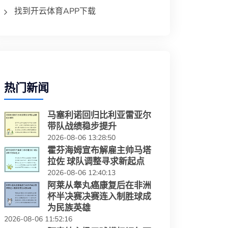
找到开云体育APP下载
热门新闻
马塞利诺回归比利亚雷亚尔
带队战绩稳步提升
2026-08-06 13:28:50
霍芬海姆宣布解雇主帅马塔
拉佐 球队调整寻求新起点
2026-08-06 12:40:13
阿莱从睾丸癌康复后在非洲
杯半决赛决赛连入制胜球成
为民族英雄
2026-08-06 11:52:16