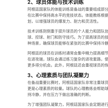
2、球员体能与技术训练
阿根廷国家队的体能训练是备战的重要组成部
在比赛中保持高水平的竞技状态。体能教练根
划，以增强球员的爆发力、耐力和灵活性。
技术训练则侧重于提升球员的个人能力和团队
球、控球、射门和防守技巧。为了提高球员的
种场景，确保球员能够在紧张的比赛中保持冷
阿根廷的球员在训练时通常会集中精力提高细
在进攻端，球队会通过练习复杂的进攻套路，
更多得分机会。此外，阿根廷还会重视球员的
3、心理素质与团队凝聚力
在备战重要比赛时，阿根廷国家队非常注重球
更是心理素质的较量。球队的心理教练会帮助
持冷静，并在压力下做出准确的判断。
为了增强团队凝聚力，阿根廷国家队会定期进