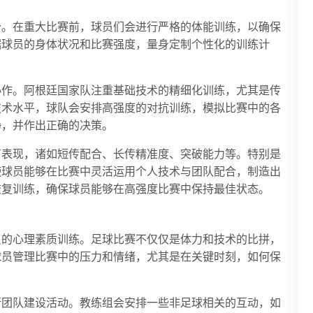
分。在重大比赛前，球员们会进行严格的体能训练，以确保
据球员的身体状况和比赛强度，量身定制个性化的训练计
协作。阿根廷国家队注重基础技术的精细化训练，尤其是传
技术水平，球队会安排高强度的对抗训练，模拟比赛中的各
静，并作出正确的决策。
节表现，诸如短传配合、长传精准度、突破能力等。特别是
使球员能够在比赛中灵活运用个人技术与团队配合，制造出
恢复训练，确保球员能够在高强度比赛中保持最佳状态。
员的心理素质训练。足球比赛不仅仅是体力和技术的比拼，
球员管理比赛中的压力和情绪，尤其是在关键时刻，如何保
行团队建设活动。教练组会安排一些非足球相关的互动，如