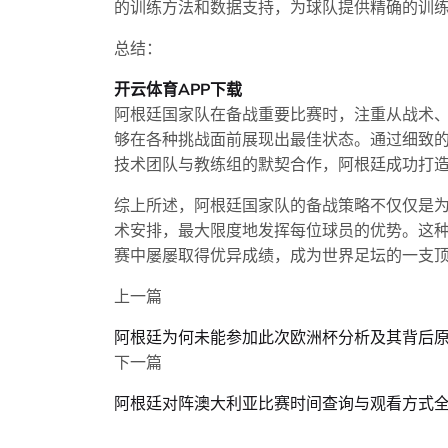
的训练方法和数据支持，为球队提供精确的训
总结：
开云体育APP下载
阿根廷国家队在备战重要比赛时，注重从战术
够在各种挑战面前展现出最佳状态。通过细致
技术团队与教练组的默契合作，阿根廷成功打
综上所述，阿根廷国家队的备战策略不仅仅是
术安排，最大限度地发挥每位球员的优势。这
赛中屡屡取得优异成绩，成为世界足坛的一支
上一篇
阿根廷为何未能参加此次欧洲杯分析及其背后
下一篇
阿根廷对阵澳大利亚比赛时间查询与观看方式