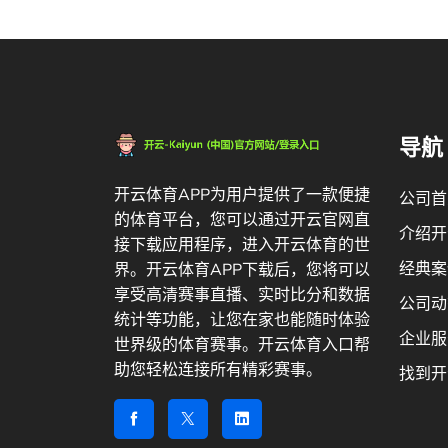
导航
开云体育APP为用户提供了一款便捷
公司首
的体育平台，您可以通过开云官网直
介绍开
接下载应用程序，进入开云体育的世
经典案
界。开云体育APP下载后，您将可以
享受高清赛事直播、实时比分和数据
公司动
统计等功能，让您在家也能随时体验
企业服
世界级的体育赛事。开云体育入口帮
助您轻松连接所有精彩赛事。
找到开