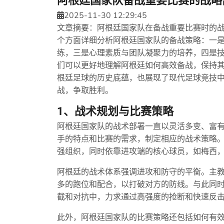
阿根廷国家队备战重要比赛的战略
2025-11-30 12:29:45
文章摘要：阿根廷国家队在备战重要比赛时的
个方面详细分析阿根廷国家队的备战策略：一
练，三是心理素质与团队凝聚力的培养，四是
们可以更好地理解阿根廷如何高效备战，保持
根廷足球的历史底蕴，也展现了现代足球竞技
战，争取胜利。
1、战术规划与比赛策略
阿根廷国家队的战术部署一直以灵活多变、富
手的特点和比赛的需求，制定相应的战术策略
强组织，同时依靠进攻端的核心球员，如梅西
阿根廷的战术体系强调进攻和防守的平衡。主
多的跑位和配合，以打破对方的防线。与此同
截和对抗中，力求通过高强度的抢断和快速反
此外，阿根廷国家队的比赛策略还包括如何有