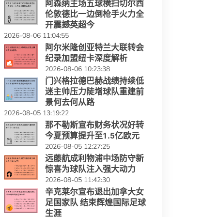
阿森纳主场五球横扫切尔西
伦敦德比一边倒枪手火力全
开震撼英超今
2026-08-06 11:04:55
阿尔米隆创亚特兰大联转会
纪录加盟纽卡深度解析
2026-08-06 10:23:38
门兴格拉德巴赫战绩持续低
迷主帅压力陡增球队重建前
景何去何从路
2026-08-05 13:19:22
那不勒斯宣布财务状况好转
今夏预算提升至1.5亿欧元
2026-08-05 12:27:25
远藤航成利物浦中场防守新
惊喜为球队注入强大动力
2026-08-05 11:42:30
辛克莱尔宣布退出加拿大女
足国家队 结束辉煌国际足球
生涯