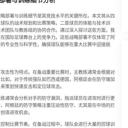
部署与训练细节分析
战略部署与训练细节是其竞技水平的关键所在。本文将从四
是球队的战术规划和比赛策略，二是球员的体能与技术训
技术团队与教练组的协同合作。通过深入探讨这些方面，我
其在国际足球舞台上的竞争力。这些战略部署不仅体现了阿
中的专业性与科学性，确保球队能够在重大比赛中迎接挑
有攻击性为特点。在备战重要比赛时，主教练通常会根据对
。比如，对于传统强队如巴西或德国，阿根廷会在防守端加
，来策划快速反击和定位球攻击。
教练通常会分析对手的防守漏洞，指派球员在进攻时进行更
时，阿根廷的防守策略注重压迫性防守，尤其是在中场的拦
击创造进攻机会。
效控制比赛节奏。在备战过程中，球队会进行大量的控球训