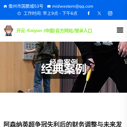
儋州市国脆城53号
midwestern@qq.com
工作时间: 早上9点 - 下午6点
经典案例
首页
经典案例
阿森纳英超争冠失利后的财务调整与未来发