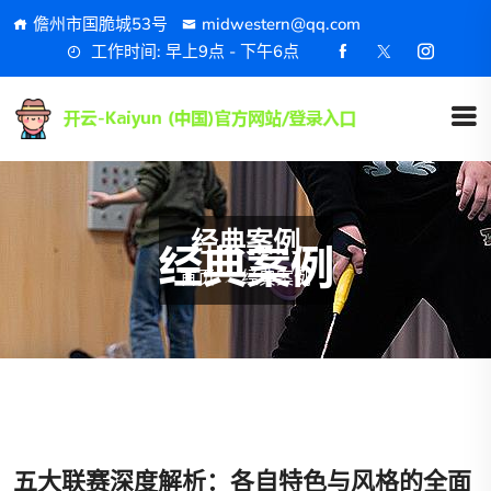
儋州市国脆城53号
midwestern@qq.com
工作时间: 早上9点 - 下午6点
经典案例
首页
经典案例
五大联赛深度解析：各自特色与风格的全面