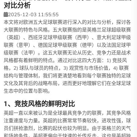
对比分析
2025-12-03 11:55:55
本文将对欧洲五大足球联赛进行深入的对比与分析，探讨各
大联赛的特色与风格。五大联赛指的是英格兰足球超级联赛
（英超）、西班牙足球甲级联赛（西甲）、意大利足球甲级
联赛（意甲）、德国足球甲级联赛（德甲）以及法国足球甲
级联赛（法甲）。这五大联赛无论从历史、竞争力还是战术
风格都有着鲜明的特点。通过对比这四大方面：1) 竞技风
格，2) 球队与球员的特点，3) 观赏性与市场价值，4) 联赛
结构与管理体制，我们将更清楚地看到每个联赛独特的足球
文化及其背后的战略布局，进而更好地理解它们在全球足球
生态中的位置与影响。
1、竞技风格的鲜明对比
英超一直以来被认为是全球最具竞争力的联赛，其竞争风格
注重速度与力量。英超的比赛常常节奏较快，进攻性强，球
员们拼抢激烈，比赛的起伏也较为明显。由于英格兰的天气
和场地条件，英超更偏向于快速的长传反击，这也是英超独