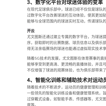
3、数字化平台对球迷体验的变革
在现代足球俱乐部中，球迷已经不仅仅是球队
过数字化平台改善球迷的互动体验，使其更加
能够与全球范围内的球迷实时互动，传递球队
开云
尤文图斯还通过建立专属的数字平台，为球迷
序，获取即时的比赛数据、球员信息以及俱乐
得无法亲临赛场的球迷也能通过虚拟现实技术
随着5G技术的发展，尤文图斯在体育赛事的直
能够享受到更高清、更流畅的直播体验，并且
不仅增强了球迷的观赛体验，也为俱乐部带来
4、智能化训练和辅助技术对运动
随着技术的不断进步，运动员的健康管理和训
一些领先的智能化训练设备和健康管理系统，
过穿戴式设备，如智能手表、传感器等，尤文
度等。