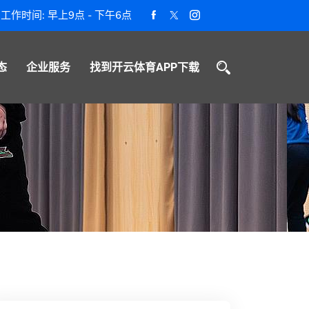
工作时间: 早上9点 - 下午6点
态
企业服务
找到开云体育APP下载