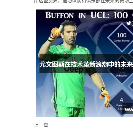
用这些资源，推动球队和俱乐部在未来的赛场
上一篇