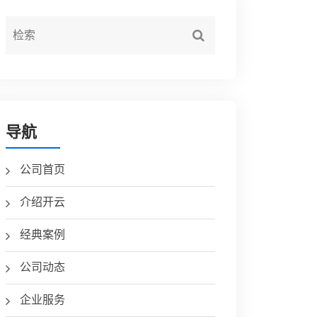
导航
公司首页
介绍开云
经典案例
公司动态
企业服务