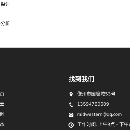
案探讨
略分析
找到我们
页
儋州市国脆城53号
云
13594780509
例
midwestern@qq.com
态
工作时间: 上午9点 - 下午