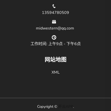
13594780509
midwestern@qq.com
工作时间: 上午9点 - 下午6点
网站地图
XML
Copyright ©
开云APP
.