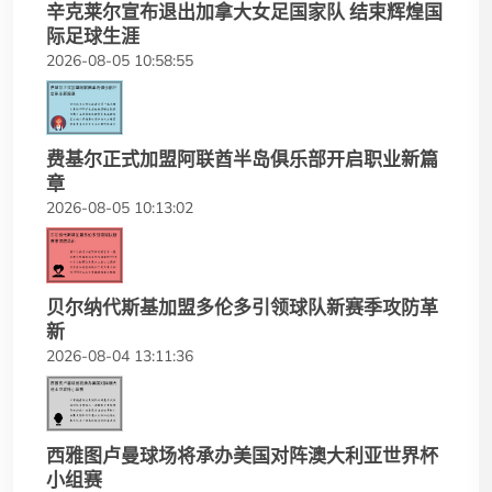
辛克莱尔宣布退出加拿大女足国家队 结束辉煌国
际足球生涯
2026-08-05 10:58:55
费基尔正式加盟阿联酋半岛俱乐部开启职业新篇
章
2026-08-05 10:13:02
贝尔纳代斯基加盟多伦多引领球队新赛季攻防革
新
2026-08-04 13:11:36
西雅图卢曼球场将承办美国对阵澳大利亚世界杯
小组赛