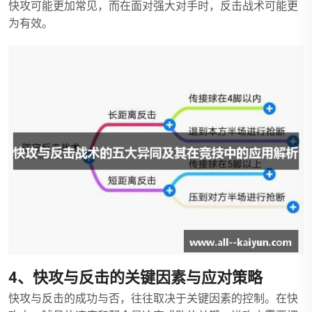
快攻可能更加常见，而在面对强大对手时，反击战术可能更
为有效。
4、快攻与反击的关键因素与应对策略
快攻与反击的成功与否，往往取决于关键因素的控制。在快