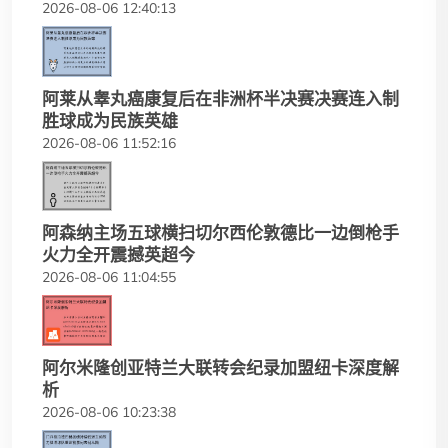
2026-08-06 12:40:13
阿莱从睾丸癌康复后在非洲杯半决赛决赛连入制
胜球成为民族英雄
2026-08-06 11:52:16
阿森纳主场五球横扫切尔西伦敦德比一边倒枪手
火力全开震撼英超今
2026-08-06 11:04:55
阿尔米隆创亚特兰大联转会纪录加盟纽卡深度解
析
2026-08-06 10:23:38