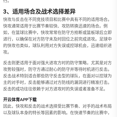
行。
3、适用场合及战术选择差异
快攻与反击在不同竞技项目和比赛中具有不同的适用场合。
快攻通常适用于比赛节奏较快、攻防转换迅速的场合。例
如，在篮球比赛中，快攻常常在防守方抢断或篮板球后立即
进行，以确保在对方防守未及时回位之前完成进攻。足球中
的快攻也类似，球队利用对方失误或控球机会，迅速组织进
攻。
反击则更适用于面对强大进攻方时的防守策略，尤其是对方
攻势较强时，防守方通过耐心的防守并等待时机进行反击。
反击战术特别适合那些防守反击型的球队，在面对以控球为
主的对手时，反击能够通过对方防线的漏洞进行精准打击。
反击的成功往往依赖于对方进攻时的失误或者准备不足。
开云体育APP下载
因此，快攻和反击的战术选择受比赛节奏、对手的战术布局
以及球队本身的特长等因素的影响。在快速节奏的比赛中，