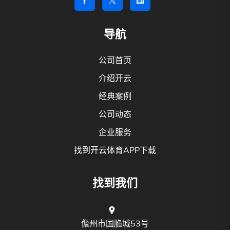
导航
公司首页
介绍开云
经典案例
公司动态
企业服务
找到开云体育APP下载
找到我们
儋州市国脆城53号