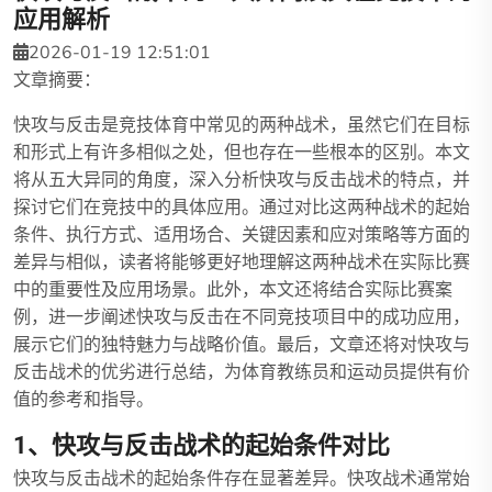
应用解析
2026-01-19 12:51:01
文章摘要：
快攻与反击是竞技体育中常见的两种战术，虽然它们在目标
和形式上有许多相似之处，但也存在一些根本的区别。本文
将从五大异同的角度，深入分析快攻与反击战术的特点，并
探讨它们在竞技中的具体应用。通过对比这两种战术的起始
条件、执行方式、适用场合、关键因素和应对策略等方面的
差异与相似，读者将能够更好地理解这两种战术在实际比赛
中的重要性及应用场景。此外，本文还将结合实际比赛案
例，进一步阐述快攻与反击在不同竞技项目中的成功应用，
展示它们的独特魅力与战略价值。最后，文章还将对快攻与
反击战术的优劣进行总结，为体育教练员和运动员提供有价
值的参考和指导。
1、快攻与反击战术的起始条件对比
快攻与反击战术的起始条件存在显著差异。快攻战术通常始