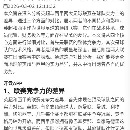
2026-03-02 12:11:32
本文旨在深入分析英超与西甲两大足球联赛在球队实力上的
差异，通过三个方面的对比，展示两者的不同特点和影响。
英超和西甲作为世界足球的顶级联赛，它们在战术体系、球
员配置、财务投入等方面存在显著的差异。本文将从四个核
心方面进行详细对比，首先是联赛的整体竞争力，其次是球
队的战术风格，再者是球员的质量与深度，最后则是两大联
赛在国际赛事中的表现。通过这些对比分析，我们能够更全
面地理解英超与西甲的实力差异，并从中得出两者各自的优
劣势。
开云APP
1、联赛竞争力的差异
英超和西甲的联赛竞争力差异，首先体现在顶级球队之间的
实力对比。英超拥有多支顶级球队，像曼联、曼城、利物
浦、切尔西等，几乎每个赛季都能在联赛中争夺冠军，竞争
格局较为开放。而西甲虽然拥有像巴塞罗那、皇家马德里这
样的世界级俱乐部，但除了这两支球队，其他球队往往无法