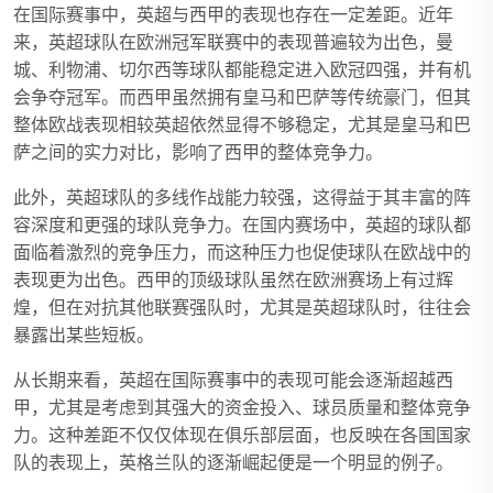
在国际赛事中，英超与西甲的表现也存在一定差距。近年
来，英超球队在欧洲冠军联赛中的表现普遍较为出色，曼
城、利物浦、切尔西等球队都能稳定进入欧冠四强，并有机
会争夺冠军。而西甲虽然拥有皇马和巴萨等传统豪门，但其
整体欧战表现相较英超依然显得不够稳定，尤其是皇马和巴
萨之间的实力对比，影响了西甲的整体竞争力。
此外，英超球队的多线作战能力较强，这得益于其丰富的阵
容深度和更强的球队竞争力。在国内赛场中，英超的球队都
面临着激烈的竞争压力，而这种压力也促使球队在欧战中的
表现更为出色。西甲的顶级球队虽然在欧洲赛场上有过辉
煌，但在对抗其他联赛强队时，尤其是英超球队时，往往会
暴露出某些短板。
从长期来看，英超在国际赛事中的表现可能会逐渐超越西
甲，尤其是考虑到其强大的资金投入、球员质量和整体竞争
力。这种差距不仅仅体现在俱乐部层面，也反映在各国国家
队的表现上，英格兰队的逐渐崛起便是一个明显的例子。