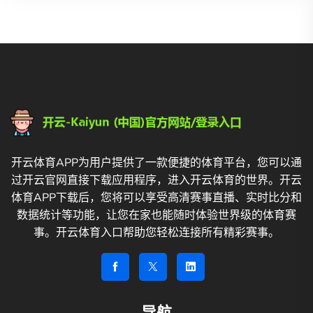
开云体育APP为用户提供了一款便捷的体育平台，您可以通
过开云官网直接下载应用程序，进入开云体育的世界。开云
体育APP下载后，您将可以享受高清赛事直播、实时比分和
数据统计等功能，让您在家也能随时体验世界级的体育赛
事。开云体育入口帮助您轻松连接所有精彩赛事。
导航