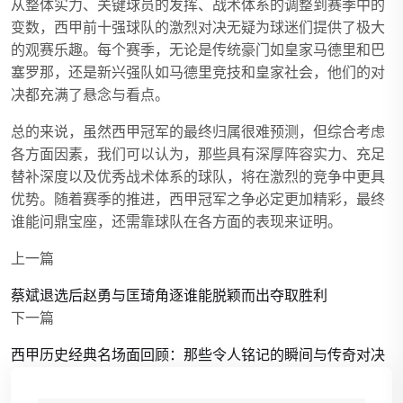
从整体实力、关键球员的发挥、战术体系的调整到赛季中的
变数，西甲前十强球队的激烈对决无疑为球迷们提供了极大
的观赛乐趣。每个赛季，无论是传统豪门如皇家马德里和巴
塞罗那，还是新兴强队如马德里竞技和皇家社会，他们的对
决都充满了悬念与看点。
总的来说，虽然西甲冠军的最终归属很难预测，但综合考虑
各方面因素，我们可以认为，那些具有深厚阵容实力、充足
替补深度以及优秀战术体系的球队，将在激烈的竞争中更具
优势。随着赛季的推进，西甲冠军之争必定更加精彩，最终
谁能问鼎宝座，还需靠球队在各方面的表现来证明。
上一篇
蔡斌退选后赵勇与匡琦角逐谁能脱颖而出夺取胜利
下一篇
西甲历史经典名场面回顾：那些令人铭记的瞬间与传奇对决