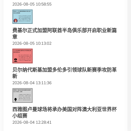
2026-08-05 10:58:55
费基尔正式加盟阿联酋半岛俱乐部开启职业新篇
章
2026-08-05 10:13:02
贝尔纳代斯基加盟多伦多引领球队新赛季攻防革
新
2026-08-04 13:11:36
西雅图卢曼球场将承办美国对阵澳大利亚世界杯
小组赛
2026-08-04 12:28:41