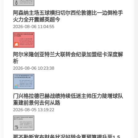
阿森纳主场五球横扫切尔西伦敦德比一边倒枪手
火力全开震撼英超今
2026-08-06 11:04:55
阿尔米隆创亚特兰大联转会纪录加盟纽卡深度解
析
2026-08-06 10:23:38
门兴格拉德巴赫战绩持续低迷主帅压力陡增球队
重建前景何去何从路
2026-08-05 13:19:22
那不勒斯宣布财务状况好转今夏预算提升至1.5