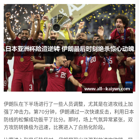
伊朗队在下半场进行了一些人员调整，尤其是在进攻线上加
强了冲击力。第70分钟，伊朗通过一次快速反击，利用日本
防线的松懈成功扳平了比分。那时，场上气氛异常紧张，双
方攻防转换极为迅速，比赛进入了白热化阶段。