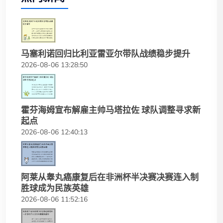
马塞利诺回归比利亚雷亚尔带队战绩稳步提升
2026-08-06 13:28:50
霍芬海姆宣布解雇主帅马塔拉佐 球队调整寻求新
起点
2026-08-06 12:40:13
阿莱从睾丸癌康复后在非洲杯半决赛决赛连入制
胜球成为民族英雄
2026-08-06 11:52:16