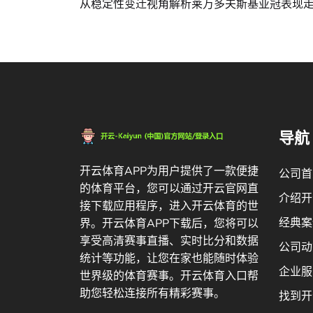
从稳定性变迁视角解析莱万多夫斯基亚冠表现
导航
开云体育APP为用户提供了一款便捷
公司首
的体育平台，您可以通过开云官网直
介绍开
接下载应用程序，进入开云体育的世
经典案
界。开云体育APP下载后，您将可以
享受高清赛事直播、实时比分和数据
公司动
统计等功能，让您在家也能随时体验
企业服
世界级的体育赛事。开云体育入口帮
助您轻松连接所有精彩赛事。
找到开