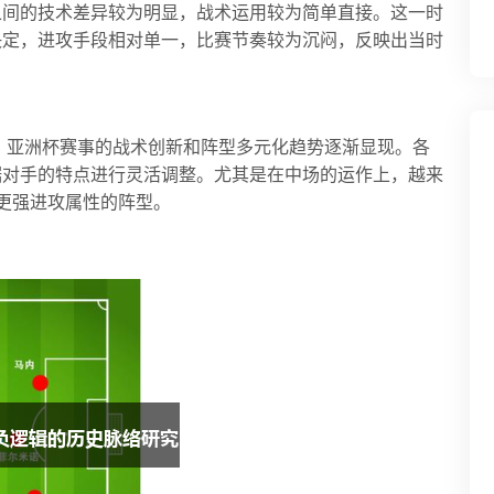
之间的技术差异较为明显，战术运用较为简单直接。这一时
决定，进攻手段相对单一，比赛节奏较为沉闷，反映出当时
，亚洲杯赛事的战术创新和阵型多元化趋势逐渐显现。各
据对手的特点进行灵活调整。尤其是在中场的运作上，越来
具有更强进攻属性的阵型。