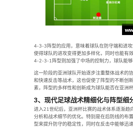
4-3-3阵型的应用，意味着球队在防守端和
使得球队的进攻变得更加多样化，同时也能有
4-2-3-1阵型则加强了中场的控制力，球队
这一阶段的亚洲球队开始逐步注重整体战术的
和快速反击等战术，这也促使了阵型的不断创
素，阵型的多样性和创新成为球队能否在亚洲
3、现代足球战术精细化与阵型细
进入21世纪后，亚洲杯比赛的战术体系逐渐趋
分析和战术细节的优化。特别是在后防线的布置和
型来提升防守的稳定性，同时在反击中能够迅