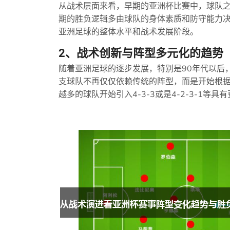
从战术层面来看，早期的亚洲杯比赛中，球队
期的胜负逻辑多由球队的身体素质和防守能力
亚洲足球的整体水平和战术发展阶段。
2、战术创新与阵型多元化的趋势
随着亚洲足球的逐步发展，特别是90年代以后
支球队不再仅仅依赖传统的阵型，而是开始根
越多的球队开始引入4-3-3或是4-2-3-1等