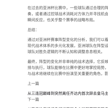
在过去的亚洲杯比赛中，一些球队通过合理的
奏，或者通过控球战术消耗对方体力并寻找机
瞬间反应，也关乎整个赛季的战略布局。
总结：
通过对亚洲杯赛事阵型变化的分析，我们可以
现代战术体系的多元化发展，亚洲球队在阵型
球队对胜负逻辑的不断认知和调整息息相关。
最终，阵型的变化并非单纯的战术选择，它反
排与执行，球队能够在比赛中更好地掌控局势
与战术将继续在比赛中扮演至关重要的角色，
上一篇
从三连冠巅峰到突然离任齐达内首次辞去皇马
下一篇