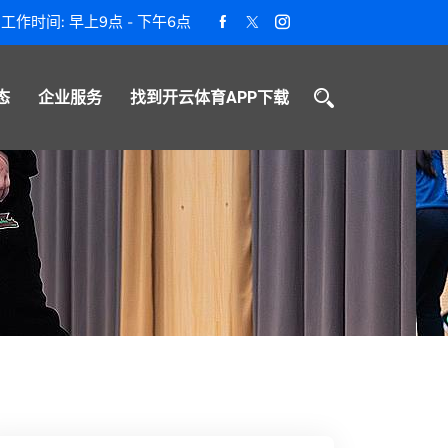
工作时间: 早上9点 - 下午6点
态
企业服务
找到开云体育APP下载