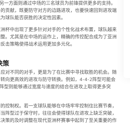
度，另一方面则通过中场的三名球员为前锋提供更多的支持。
多的贡献，既要防守对方的边路进攻，也要快速回到进攻端
成为球队能否获胜的决定性因素。
亚洲杯中出现了更多针对对手的个性化战术布置，球队越来
调整。尤其是在中场的运作上，精确的传控配合成为了亚洲
的反击策略使得战术运用更加多元化。
决策
了应对不同的对手，更是为了在比赛中寻找取胜的机会。随
转向更高效的进攻与防守转换。例如，4-4-2阵型可能会
-3阵型则能够通过宽度与速度的结合在进攻上取得更多突
赛的控制权。若一支球队能够在中场牢牢控制住比赛节奏，
而当阵型过于保守时，往往会使得球队在进攻上缺乏突破，
术决策的及时调整在现代亚洲杯赛事中起到了至关重要的作