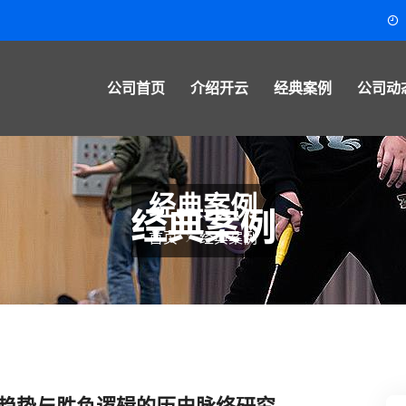
公司首页
介绍开云
经典案例
公司动
经典案例
首页
经典案例