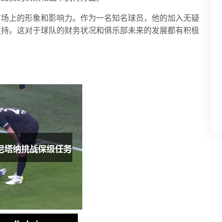
市场上的形象和影响力。作为一名知名球员，他的加入无疑
支持。这对于球队的财务状况和俱乐部未来的发展都有积极