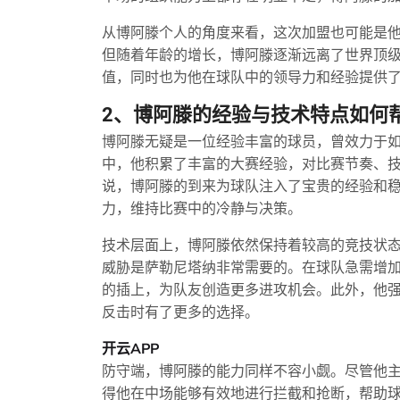
从博阿滕个人的角度来看，这次加盟也可能是
但随着年龄的增长，博阿滕逐渐远离了世界顶
值，同时也为他在球队中的领导力和经验提供
2、博阿滕的经验与技术特点如何
博阿滕无疑是一位经验丰富的球员，曾效力于
中，他积累了丰富的大赛经验，对比赛节奏、
说，博阿滕的到来为球队注入了宝贵的经验和
力，维持比赛中的冷静与决策。
技术层面上，博阿滕依然保持着较高的竞技状
威胁是萨勒尼塔纳非常需要的。在球队急需增
的插上，为队友创造更多进攻机会。此外，他
反击时有了更多的选择。
开云APP
防守端，博阿滕的能力同样不容小觑。尽管他
得他在中场能够有效地进行拦截和抢断，帮助