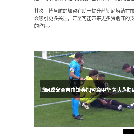
其次，博阿滕的加盟有助于提升萨勒尼塔纳在
会吸引更多关注，甚至可能带来更多赞助商的
的作用。