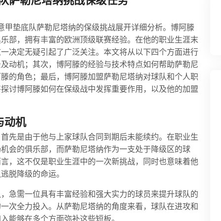
队萨勒尼塔纳挑战保级任务
盟意甲垫底队萨勒尼塔纳的保级挑战展开详细分析。博阿滕
俱乐部，拥有丰富的欧洲顶级联赛经验。在他的职业生涯末
这一决定无疑引起了广泛关注。本文将从以下四个方面进行
景及动机；其次，博阿滕的经验与技术特点如何帮助萨勒尼
阿滕的角色；最后，博阿滕加盟萨勒尼塔纳对球队和个人职
将探讨博阿滕如何在保级战中发挥重要作用，以及他的加盟
与动机
，首先是由于他与上家球队合同到期后未能续约。在职业生
场机会的俱乐部，而萨勒尼塔纳作为一支处于降级区的球
而言，这不仅是职业生涯中的一次新挑战，同时也意味着他
队逃脱降级的命运。
队，急需一位具有丰富经验和强大实力的球员来提升球队的
的一次全力投入。从萨勒尼塔纳的角度来看，球队在进攻和
加入能够在多个方面弥补这些短板。