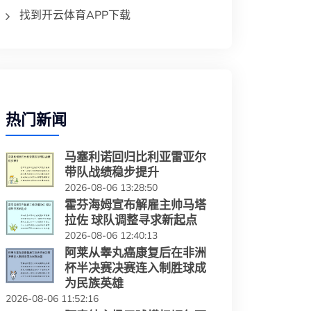
找到开云体育APP下载
热门新闻
马塞利诺回归比利亚雷亚尔
带队战绩稳步提升
2026-08-06 13:28:50
霍芬海姆宣布解雇主帅马塔
拉佐 球队调整寻求新起点
2026-08-06 12:40:13
阿莱从睾丸癌康复后在非洲
杯半决赛决赛连入制胜球成
为民族英雄
2026-08-06 11:52:16