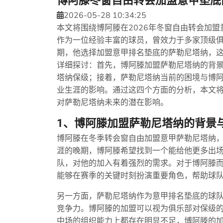
博阿滕冬窗自由转会加盟意甲垫底
2026-05-28 10:34:25
本文将围绕博阿滕在2026年冬窗自由转会加
作为一位经验丰富的球员，曾效力于多家顶级
期，他选择加盟意甲排名垫底的萨勒尼塔纳，
详细探讨：首先，博阿滕加盟萨勒尼塔纳的背
塔纳保级；接着，萨勒尼塔纳当前的困境与博
业生涯的影响。通过这四个方面的分析，本文
对萨勒尼塔纳未来的潜在影响。
1、博阿滕加盟萨勒尼塔纳的背景
博阿滕在冬季转会窗自由加盟意甲萨勒尼塔纳
涯的晚期，博阿滕希望找到一个能给他更多出
队，对他的加入有着强烈的需求。对于博阿滕
能够在赛季的关键时刻扮演重要角色，帮助球
另一方面，萨勒尼塔纳作为意甲排名垫底的球
竞争力。博阿滕的加盟可以视为俱乐部对保级
中场的组织能力上都存在明显不足，博阿滕的