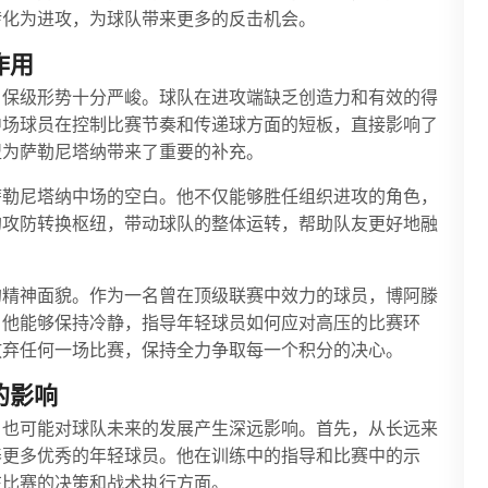
转化为进攻，为球队带来更多的反击机会。
作用
，保级形势十分严峻。球队在进攻端缺乏创造力和有效的得
中场球员在控制比赛节奏和传递球方面的短板，直接影响了
盟为萨勒尼塔纳带来了重要的补充。
萨勒尼塔纳中场的空白。他不仅能够胜任组织进攻的角色，
的攻防转换枢纽，带动球队的整体运转，帮助队友更好地融
的精神面貌。作为一名曾在顶级联赛中效力的球员，博阿滕
，他能够保持冷静，指导年轻球员如何应对高压的比赛环
放弃任何一场比赛，保持全力争取每一个积分的决心。
的影响
，也可能对球队未来的发展产生深远影响。首先，从长远来
养更多优秀的年轻球员。他在训练中的指导和比赛中的示
在比赛的决策和战术执行方面。