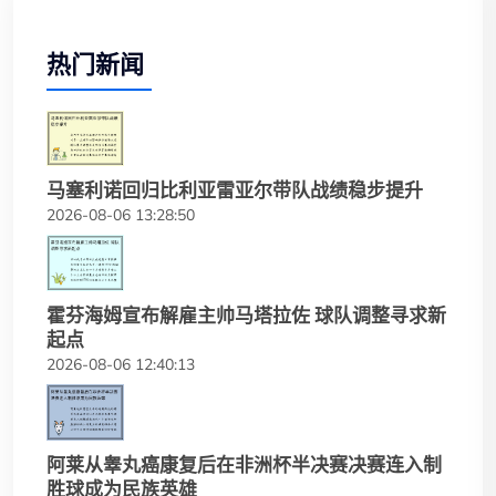
热门新闻
马塞利诺回归比利亚雷亚尔带队战绩稳步提升
2026-08-06 13:28:50
霍芬海姆宣布解雇主帅马塔拉佐 球队调整寻求新
起点
2026-08-06 12:40:13
阿莱从睾丸癌康复后在非洲杯半决赛决赛连入制
胜球成为民族英雄