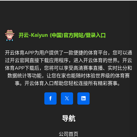
开云体育APP为用户提供了一款便捷的体育平台，您可以通
过开云官网直接下载应用程序，进入开云体育的世界。开云
体育APP下载后，您将可以享受高清赛事直播、实时比分和
数据统计等功能，让您在家也能随时体验世界级的体育赛
事。开云体育入口帮助您轻松连接所有精彩赛事。
导航
公司首页