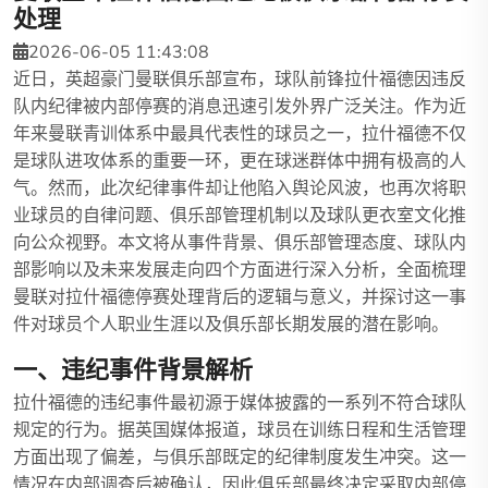
处理
2026-06-05 11:43:08
近日，英超豪门曼联俱乐部宣布，球队前锋拉什福德因违反
队内纪律被内部停赛的消息迅速引发外界广泛关注。作为近
年来曼联青训体系中最具代表性的球员之一，拉什福德不仅
是球队进攻体系的重要一环，更在球迷群体中拥有极高的人
气。然而，此次纪律事件却让他陷入舆论风波，也再次将职
业球员的自律问题、俱乐部管理机制以及球队更衣室文化推
向公众视野。本文将从事件背景、俱乐部管理态度、球队内
部影响以及未来发展走向四个方面进行深入分析，全面梳理
曼联对拉什福德停赛处理背后的逻辑与意义，并探讨这一事
件对球员个人职业生涯以及俱乐部长期发展的潜在影响。
一、违纪事件背景解析
拉什福德的违纪事件最初源于媒体披露的一系列不符合球队
规定的行为。据英国媒体报道，球员在训练日程和生活管理
方面出现了偏差，与俱乐部既定的纪律制度发生冲突。这一
情况在内部调查后被确认，因此俱乐部最终决定采取内部停