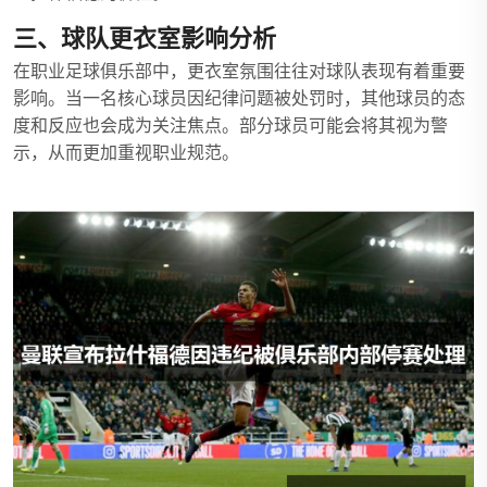
三、球队更衣室影响分析
在职业足球俱乐部中，更衣室氛围往往对球队表现有着重要
影响。当一名核心球员因纪律问题被处罚时，其他球员的态
度和反应也会成为关注焦点。部分球员可能会将其视为警
示，从而更加重视职业规范。