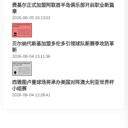
费基尔正式加盟阿联酋半岛俱乐部开启职业新篇
章
2026-08-05 10:13:02
贝尔纳代斯基加盟多伦多引领球队新赛季攻防革
新
2026-08-04 13:11:36
西雅图卢曼球场将承办美国对阵澳大利亚世界杯
小组赛
2026-08-04 12:28:41