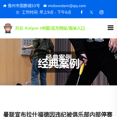
儋州市国脆城53号
midwestern@qq.com
工作时间: 早上9点 - 下午6点
经典案例
首页
经典案例
曼联宣布拉什福德因违纪被俱乐部内部停赛