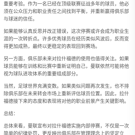
重要考验。作为一名已经在顶级联赛征战多年的球员，他必
须在公众压力和职业责任之间找到平衡，并重新赢得俱乐部
与球迷的信任。
如果能够认真反思并改正错误，这次停赛或许会成为职业生
涯的一次转折点。许多优秀球员在经历类似风波后，反而变
得更加成熟，最终以更稳定的表现回到赛场。
另一方面，俱乐部未来对拉什福德的使用也值得关注。如果
球员能够在训练和比赛中重新证明自己，曼联依然可能将他
视为球队进攻体系的重要组成部分。
当然，足球世界充满变数。如果类似问题再次发生，也不排
除俱乐部在未来转会市场上重新评估球员位置。因此，拉什
福德接下来的态度和表现将对他的职业前景产生关键影响。
总结：
总体来看，曼联宣布对拉什福德实施内部停赛，不仅是一次
简单的纪律处罚，更反映出俱乐部在管理理念上的坚定立