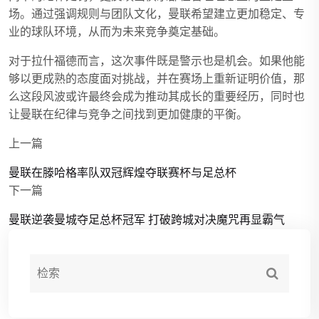
场。通过强调规则与团队文化，曼联希望建立更加稳定、专
业的球队环境，从而为未来竞争奠定基础。
对于拉什福德而言，这次事件既是警示也是机会。如果他能
够以更成熟的态度面对挑战，并在赛场上重新证明价值，那
么这段风波或许最终会成为推动其成长的重要经历，同时也
让曼联在纪律与竞争之间找到更加健康的平衡。
上一篇
曼联在滕哈格率队双冠辉煌夺联赛杯与足总杯
下一篇
曼联逆袭曼城夺足总杯冠军 打破跨城对决魔咒再显霸气