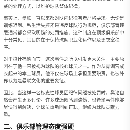
赛的处理方式，以维护球队整体纪律。
事实上，曼联一直以来都对队内纪律有着严格要求。无论是
训练迟到、私生活失控还是违反球队行为规范，俱乐部管理
层通常都会采取明确的处罚措施。这种制度在顶级俱乐部中
十分常见，其目的在于保持球队职业化运作以及更衣室秩
序。
对于拉什福德而言，这次事件之所以引发更大关注，主要原
因在于他一直被视为球队的核心球员之一。作为从青训营成
长起来的本土球员，他不仅在球场上承担重要职责，也被外
界认为是曼联文化的重要象征。
因此，当这样一名标志性球员因纪律问题被处罚时，舆论自
然会产生更多讨论。许多球迷既感到遗憾，也希望事件能够
尽快得到解决，让球员重新回到正轨，继续为球队贡献力
量。
二、俱乐部管理态度强硬