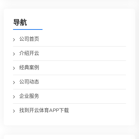
导航
公司首页
介绍开云
经典案例
公司动态
企业服务
找到开云体育APP下载