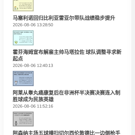
马塞利诺回归比利亚雷亚尔带队战绩稳步提升
2026-08-06 13:28:50
霍芬海姆宣布解雇主帅马塔拉佐 球队调整寻求新
起点
2026-08-06 12:40:13
阿莱从睾丸癌康复后在非洲杯半决赛决赛连入制
胜球成为民族英雄
2026-08-06 11:52:16
阿森纳主场五球横扫切尔西伦敦德比一边倒枪手