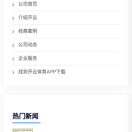
公司首页
介绍开云
经典案例
公司动态
企业服务
找到开云体育APP下载
热门新闻