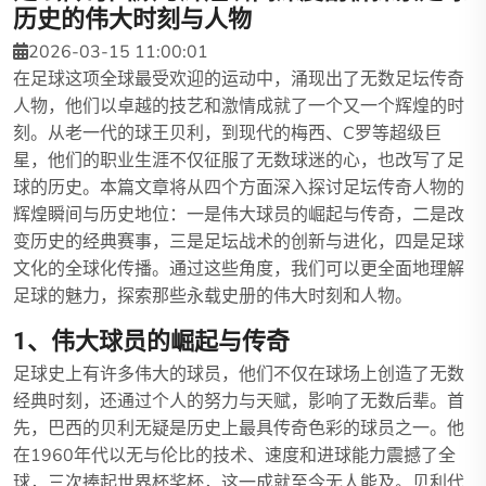
历史的伟大时刻与人物
2026-03-15 11:00:01
在足球这项全球最受欢迎的运动中，涌现出了无数足坛传奇
人物，他们以卓越的技艺和激情成就了一个又一个辉煌的时
刻。从老一代的球王贝利，到现代的梅西、C罗等超级巨
星，他们的职业生涯不仅征服了无数球迷的心，也改写了足
球的历史。本篇文章将从四个方面深入探讨足坛传奇人物的
辉煌瞬间与历史地位：一是伟大球员的崛起与传奇，二是改
变历史的经典赛事，三是足坛战术的创新与进化，四是足球
文化的全球化传播。通过这些角度，我们可以更全面地理解
足球的魅力，探索那些永载史册的伟大时刻和人物。
1、伟大球员的崛起与传奇
足球史上有许多伟大的球员，他们不仅在球场上创造了无数
经典时刻，还通过个人的努力与天赋，影响了无数后辈。首
先，巴西的贝利无疑是历史上最具传奇色彩的球员之一。他
在1960年代以无与伦比的技术、速度和进球能力震撼了全
球，三次捧起世界杯奖杯，这一成就至今无人能及。贝利代