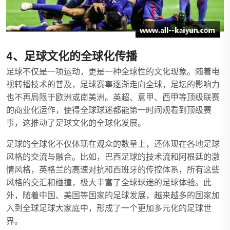
4、足球文化的全球化传播
足球不仅是一项运动，更是一种全球性的文化现象。随着电
视转播技术的普及，足球赛事逐渐走向全球，足坛的影响力
也不再局限于欧洲或南美洲。英超、意甲、西甲等顶级联赛
的商业化运作，使得全球球迷都能第一时间观看到顶级赛
事，这推动了足球文化的全球化发展。
足球的全球化不仅体现在观众的数量上，还体现在各地足球
风格的交流与融合。比如，巴西足球的技术流和阿根廷的激
情风格，英格兰的高速对抗和西班牙的传控体系，所有这些
风格的交汇和碰撞，极大丰富了全球球迷的足球体验。此
外，随着中国、美国等国家的足球发展，越来越多的国家加
入到全球足球大家庭中，形成了一个更加多元化的足球世
界。