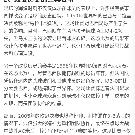
足坛的辉煌时刻不仅仅体现在球员的表现上，许多经典赛事
同样改变了足球的历史面貌。1950年世界杯的巴西与乌拉圭
决赛被称为“马拉卡纳悲剧”，这场比赛对巴西足球产生了深
远的影响。当时，巴西队在主场马拉卡纳球场上以4-2领
先，但乌拉圭队的逆袭让巴西球迷心碎。这场比赛的结果不
仅让乌拉圭赢得了世界杯冠军，也让巴西足球开始反思其战
术和心理建设。
另一个改变历史的赛事是1998年世界杯的法国对巴西决赛。
在这场比赛中，尽管巴西队拥有超强的球员阵容，但法国队
凭借齐达内的头球破门和其他球员的出色发挥，以3-0的比
分大胜巴西，成功捧起了世界杯。这场比赛标志着法国足球
的崛起，也让全球观众意识到足球不仅仅依赖于单一球星的
表现，而是团队协作的结晶。
然而，2005年的欧冠决赛也堪称经典，利物浦在0-3落后的
情况下，凭借强大的精神力量和团队协作，最终在点球大战
中战胜AC米兰，捧起了欧洲冠军联赛的奖杯。这场比赛不仅