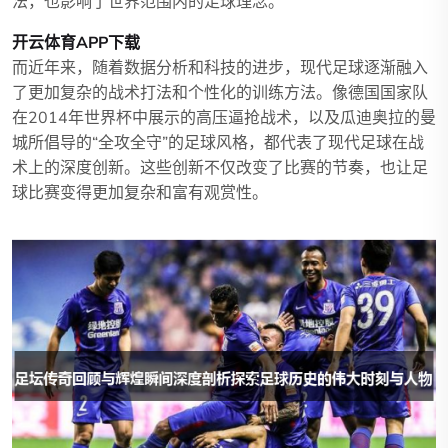
法，也影响了世界范围内的足球理念。
开云体育APP下载
而近年来，随着数据分析和科技的进步，现代足球逐渐融入
了更加复杂的战术打法和个性化的训练方法。像德国国家队
在2014年世界杯中展示的高压逼抢战术，以及瓜迪奥拉的曼
城所倡导的“全攻全守”的足球风格，都代表了现代足球在战
术上的深度创新。这些创新不仅改变了比赛的节奏，也让足
球比赛变得更加复杂和富有观赏性。