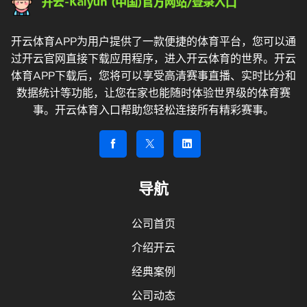
开云体育APP为用户提供了一款便捷的体育平台，您可以通
过开云官网直接下载应用程序，进入开云体育的世界。开云
体育APP下载后，您将可以享受高清赛事直播、实时比分和
数据统计等功能，让您在家也能随时体验世界级的体育赛
事。开云体育入口帮助您轻松连接所有精彩赛事。
导航
公司首页
介绍开云
经典案例
公司动态