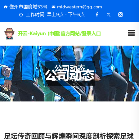
儋州市国脆城53号
midwestern@qq.com
工作时间: 早上9点 - 下午6点
公司动态
首页
公司动态
足坛传奇回顾与辉煌瞬间深度剖析探索足球