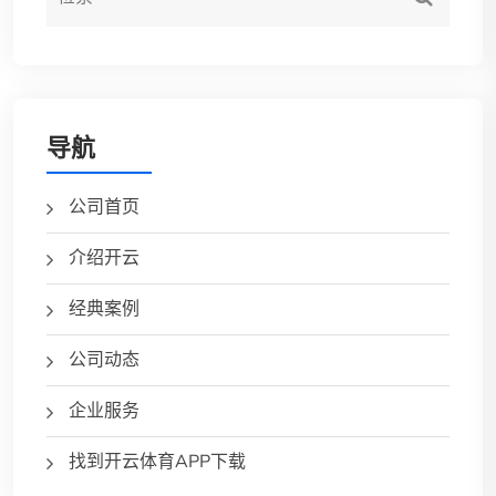
导航
公司首页
介绍开云
经典案例
公司动态
企业服务
找到开云体育APP下载