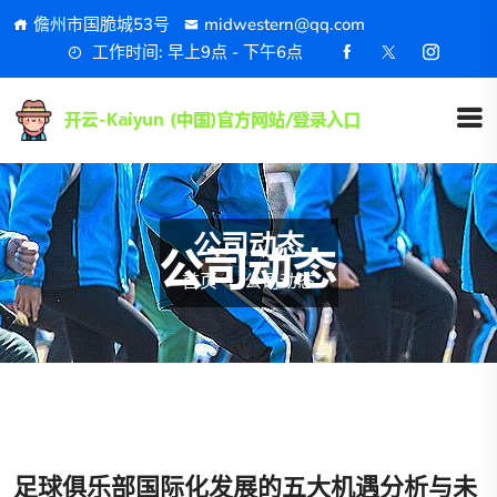
儋州市国脆城53号
midwestern@qq.com
工作时间: 早上9点 - 下午6点
公司动态
首页
公司动态
足球俱乐部国际化发展的五大机遇分析与未