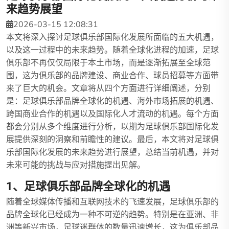
来趋势展望
2026-03-15 12:08:31
本文将深入探讨足球俱乐部国际化发展所面临的五大机遇，
以及这一过程中的未来趋势。随着全球化进程的加速，足球
俱乐部不再仅仅局限于本土市场，而是逐渐拓展至全球范
围，这为俱乐部的品牌建设、商业合作、球员招募等方面带
来了巨大的机会。文章将从四个方面进行详细阐述，分别
是：足球俱乐部品牌全球化的机遇、海外市场拓展的机遇、
跨国商业合作的机遇以及国际化人才流动的机遇。每个方面
都会分别从多个维度进行分析，以期为足球俱乐部国际化发
展提供深刻的洞察和前瞻性的建议。最后，本文将对足球俱
乐部国际化发展的未来趋势进行展望，总结当前机遇，并对
未来可能的挑战与应对措施提出见解。
1、足球俱乐部品牌全球化的机遇
随着全球媒体传播和互联网技术的飞速发展，足球俱乐部的
品牌全球化已经成为一种不可逆的趋势。特别是在亚洲、非
洲等新兴市场，足球迷群体的数量迅速增长，这为俱乐部品