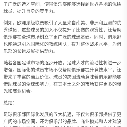
了广泛的选才空间，使得俱乐部能够选择到世界各地的优质
球员，提升自身的竞争力。
例如，欧洲顶级联赛吸引了大量来自南美、非洲和亚洲的优
秀球员，这些球员的加入不仅提升了比赛的观赏性，还帮助
俱乐部在全球市场树立了更广泛的球迷基础。同时，俱乐部
也能通过引入国际化的教练团队，提升整体战术水平，为俱
乐部的长远发展提供动力。
随着各国足球市场的逐步开放，足球人才的流动性将进一步
增强。国际化的球员市场不仅帮助俱乐部提升竞技水平，还
带来了丰富的商业价值。球员的跨国流动意味着俱乐部能够
借助球员的全球影响力，在其本土之外的市场获得更多的曝
光和商业机会。
总结：
足球俱乐部国际化发展的五大机遇，不仅为俱乐部提供了更
广阔的市场空间，还为俱乐部的品牌、商业模式和人才建设