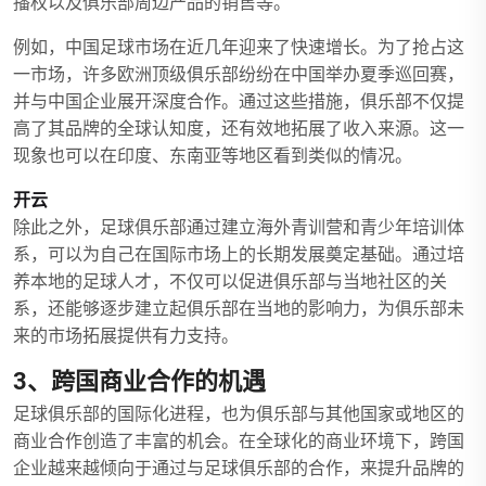
播权以及俱乐部周边产品的销售等。
例如，中国足球市场在近几年迎来了快速增长。为了抢占这
一市场，许多欧洲顶级俱乐部纷纷在中国举办夏季巡回赛，
并与中国企业展开深度合作。通过这些措施，俱乐部不仅提
高了其品牌的全球认知度，还有效地拓展了收入来源。这一
现象也可以在印度、东南亚等地区看到类似的情况。
开云
除此之外，足球俱乐部通过建立海外青训营和青少年培训体
系，可以为自己在国际市场上的长期发展奠定基础。通过培
养本地的足球人才，不仅可以促进俱乐部与当地社区的关
系，还能够逐步建立起俱乐部在当地的影响力，为俱乐部未
来的市场拓展提供有力支持。
3、跨国商业合作的机遇
足球俱乐部的国际化进程，也为俱乐部与其他国家或地区的
商业合作创造了丰富的机会。在全球化的商业环境下，跨国
企业越来越倾向于通过与足球俱乐部的合作，来提升品牌的