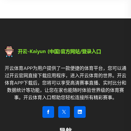
开云体育APP为用户提供了一款便捷的体育平台，您可以通
过开云官网直接下载应用程序，进入开云体育的世界。开云
体育APP下载后，您将可以享受高清赛事直播、实时比分和
数据统计等功能，让您在家也能随时体验世界级的体育赛
事。开云体育入口帮助您轻松连接所有精彩赛事。