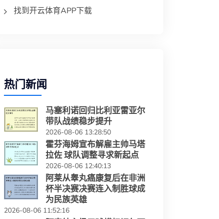
找到开云体育APP下载
热门新闻
马塞利诺回归比利亚雷亚尔
带队战绩稳步提升
2026-08-06 13:28:50
霍芬海姆宣布解雇主帅马塔
拉佐 球队调整寻求新起点
2026-08-06 12:40:13
阿莱从睾丸癌康复后在非洲
杯半决赛决赛连入制胜球成
为民族英雄
2026-08-06 11:52:16