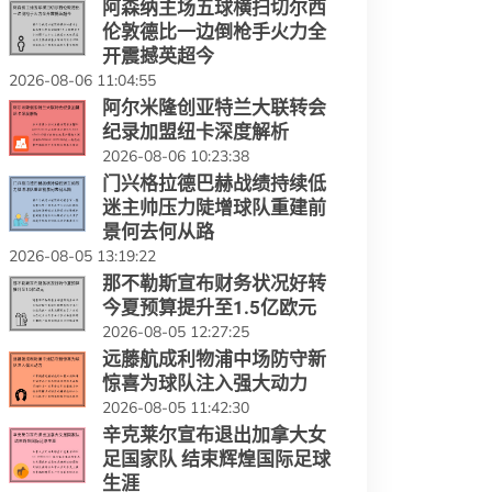
阿森纳主场五球横扫切尔西
伦敦德比一边倒枪手火力全
开震撼英超今
2026-08-06 11:04:55
阿尔米隆创亚特兰大联转会
纪录加盟纽卡深度解析
2026-08-06 10:23:38
门兴格拉德巴赫战绩持续低
迷主帅压力陡增球队重建前
景何去何从路
2026-08-05 13:19:22
那不勒斯宣布财务状况好转
今夏预算提升至1.5亿欧元
2026-08-05 12:27:25
远藤航成利物浦中场防守新
惊喜为球队注入强大动力
2026-08-05 11:42:30
辛克莱尔宣布退出加拿大女
足国家队 结束辉煌国际足球
生涯