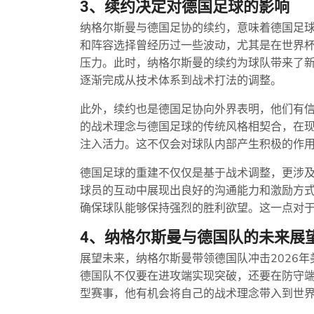
3、续约决定对德国足球的影响
纳格尔斯曼与德国足协的续约，意味着德国足
和阵容选择曾经历过一些波动，尤其是在世界
压力。此时，纳格尔斯曼的续约为球队带来了
逐渐完成从技术体系到战术打法的调整。
此外，续约也是德国足协向外界表明，他们有
的战术理念与德国足球的传统风格相契合，在
注入活力。这不仅会对球队内部产生积极的作
德国足球的重建不仅仅是基于战术调整，更涉
球员的互动中展现出良好的沟通能力和激励方
确保球队能够保持强烈的胜利欲望。这一点对
4、纳格尔斯曼与德国队的未来展
展望未来，纳格尔斯曼带领德国队冲击2026
德国队不仅要在进攻端实现突破，还要在防守
型赛事，他有机会将自己的战术理念带入到世