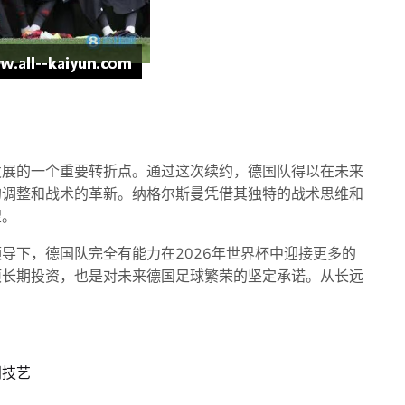
发展的一个重要转折点。通过这次续约，德国队得以在未来
的调整和战术的革新。纳格尔斯曼凭借其独特的战术思维和
望。
导下，德国队完全有能力在2026年世界杯中迎接更多的
项长期投资，也是对未来德国足球繁荣的坚定承诺。从长远
门技艺