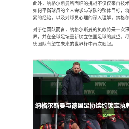
此外，纳格尔斯曼所面临的挑战不仅仅来自技
如何平衡球员的个人需求与球队的整体目标，
累的经验，以及对球员心理的深入理解，纳格
对于德国队而言，纳格尔斯曼的执教将是一次
界，并在全球足坛重新树立德国足球的威望。
德国队有望在未来的世界杯中再次崛起。