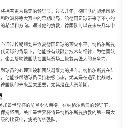
球将拥有更为稳定的领导层。过去几年，德国队的战术风格
杯和欧洲杯等大赛中的早期出局，给德国足球带来了不小的
新的希望和方向。通过他的执教，德国队可以在未来几年中
信心通过长期规划来恢复德国足球的顶尖水平。纳格尔斯曼
现代足球的背景下，他能够有效融合技术与纪律，为德国队
用，也会帮助德国队在国际赛场上恢复其强大的竞争力。
及到球员的心理建设和团队凝聚力的提升。纳格尔斯曼在与
式，他能够帮助球员保持积极心态，尤其是在遇到挑战时，
于德国队的未来至关重要，尤其是在大赛前期。
望
年美加墨世界杯的前景令人期待。在纳格尔斯曼的领导下，
端保持坚固。美加墨世界杯将是纳格尔斯曼执教的第一届大
界级的比赛中，挑战传统强队。