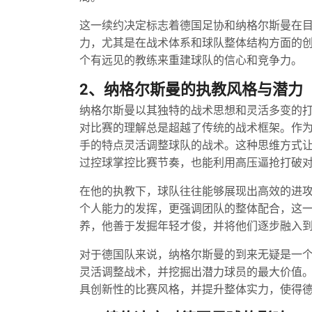
这一续约决定标志着德国足协和纳格尔斯曼在
力，尤其是在战术体系和球队整体结构方面的
个有远见的教练来重建球队的信心和竞争力。
2、纳格尔斯曼的执教风格与潜力
纳格尔斯曼以其独特的战术思想和灵活多变的
对比赛的理解总是超越了传统的战术框架。作
手的特点灵活调整球队的战术。这种思维方式
过控球掌控比赛节奏，也能利用高压逼抢打破
在他的执教下，球队往往能够展现出高效的进
个人能力的发挥，更强调团队的整体配合，这
养，他善于发掘年轻才俊，并将他们逐步融入
对于德国队来说，纳格尔斯曼的到来无疑是一
灵活调整战术，并挖掘出潜力球员的最大价值
具创新性的比赛风格，并提升整体实力，使得