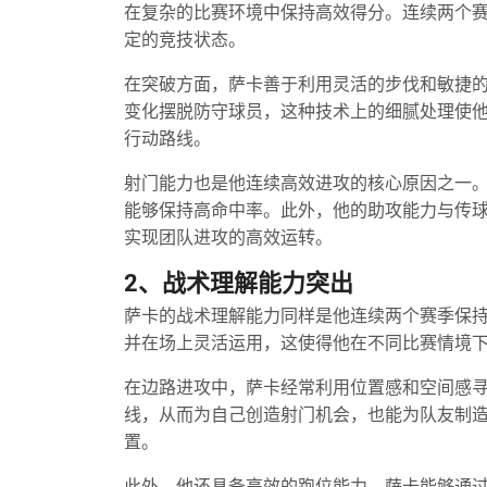
在复杂的比赛环境中保持高效得分。连续两个
定的竞技状态。
在突破方面，萨卡善于利用灵活的步伐和敏捷
变化摆脱防守球员，这种技术上的细腻处理使
行动路线。
射门能力也是他连续高效进攻的核心原因之一
能够保持高命中率。此外，他的助攻能力与传
实现团队进攻的高效运转。
2、战术理解能力突出
萨卡的战术理解能力同样是他连续两个赛季保
并在场上灵活运用，这使得他在不同比赛情境
在边路进攻中，萨卡经常利用位置感和空间感
线，从而为自己创造射门机会，也能为队友制
置。