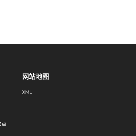
网站地图
XML
6点