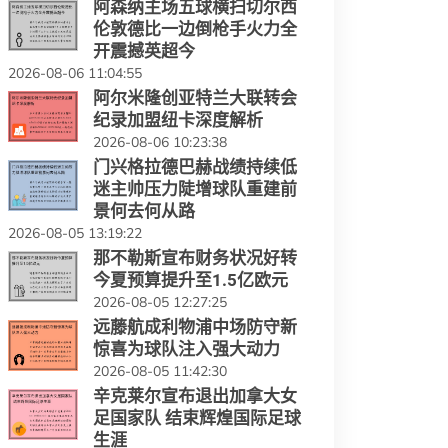
阿森纳主场五球横扫切尔西
伦敦德比一边倒枪手火力全
开震撼英超今
2026-08-06 11:04:55
阿尔米隆创亚特兰大联转会
纪录加盟纽卡深度解析
2026-08-06 10:23:38
门兴格拉德巴赫战绩持续低
迷主帅压力陡增球队重建前
景何去何从路
2026-08-05 13:19:22
那不勒斯宣布财务状况好转
今夏预算提升至1.5亿欧元
2026-08-05 12:27:25
远藤航成利物浦中场防守新
惊喜为球队注入强大动力
2026-08-05 11:42:30
辛克莱尔宣布退出加拿大女
足国家队 结束辉煌国际足球
生涯