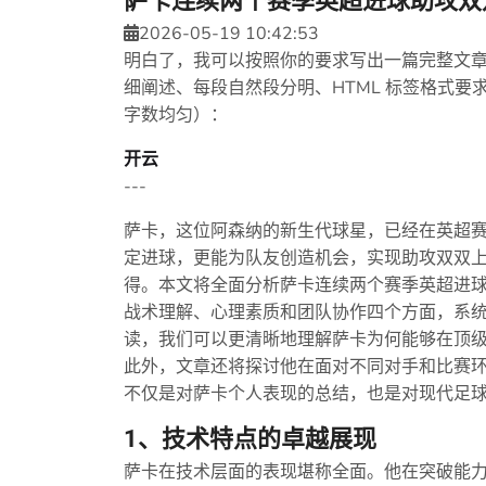
萨卡连续两个赛季英超进球助攻双
2026-05-19 10:42:53
明白了，我可以按照你的要求写出一篇完整文章，
细阐述、每段自然段分明、HTML 标签格式
字数均匀）：
开云
---
萨卡，这位阿森纳的新生代球星，已经在英超
定进球，更能为队友创造机会，实现助攻双双
得。本文将全面分析萨卡连续两个赛季英超进
战术理解、心理素质和团队协作四个方面，系
读，我们可以更清晰地理解萨卡为何能够在顶
此外，文章还将探讨他在面对不同对手和比赛
不仅是对萨卡个人表现的总结，也是对现代足
1、技术特点的卓越展现
萨卡在技术层面的表现堪称全面。他在突破能