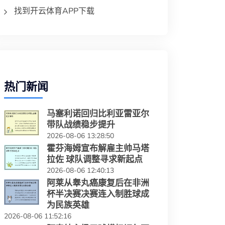
找到开云体育APP下载
热门新闻
马塞利诺回归比利亚雷亚尔
带队战绩稳步提升
2026-08-06 13:28:50
霍芬海姆宣布解雇主帅马塔
拉佐 球队调整寻求新起点
2026-08-06 12:40:13
阿莱从睾丸癌康复后在非洲
杯半决赛决赛连入制胜球成
为民族英雄
2026-08-06 11:52:16