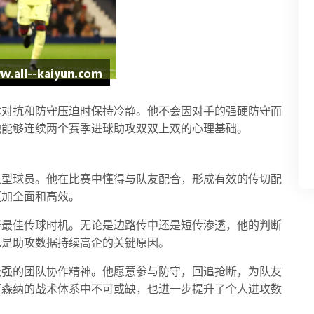
体对抗和防守压迫时保持冷静。他不会因对手的强硬防守而
他能够连续两个赛季进球助攻双双上双的心理基础。
队型球员。他在比赛中懂得与队友配合，形成有效的传切配
更加全面和高效。
择最佳传球时机。无论是边路传中还是短传渗透，他的判断
也是助攻数据持续高企的关键原因。
极强的团队协作精神。他愿意参与防守，回追抢断，为队友
阿森纳的战术体系中不可或缺，也进一步提升了个人进攻数