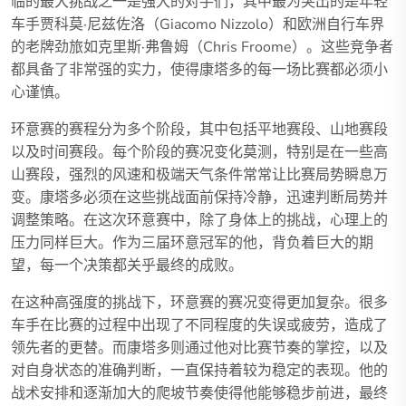
临的最大挑战之一是强大的对手们，其中最为突出的是年轻
车手贾科莫·尼兹佐洛（Giacomo Nizzolo）和欧洲自行车界
的老牌劲旅如克里斯·弗鲁姆（Chris Froome）。这些竞争者
都具备了非常强的实力，使得康塔多的每一场比赛都必须小
心谨慎。
环意赛的赛程分为多个阶段，其中包括平地赛段、山地赛段
以及时间赛段。每个阶段的赛况变化莫测，特别是在一些高
山赛段，强烈的风速和极端天气条件常常让比赛局势瞬息万
变。康塔多必须在这些挑战面前保持冷静，迅速判断局势并
调整策略。在这次环意赛中，除了身体上的挑战，心理上的
压力同样巨大。作为三届环意冠军的他，背负着巨大的期
望，每一个决策都关乎最终的成败。
在这种高强度的挑战下，环意赛的赛况变得更加复杂。很多
车手在比赛的过程中出现了不同程度的失误或疲劳，造成了
领先者的更替。而康塔多则通过他对比赛节奏的掌控，以及
对自身状态的准确判断，一直保持着较为稳定的表现。他的
战术安排和逐渐加大的爬坡节奏使得他能够稳步前进，最终