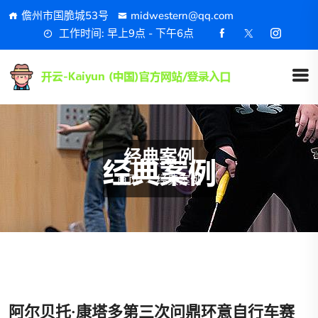
儋州市国脆城53号
midwestern@qq.com
工作时间: 早上9点 - 下午6点
经典案例
首页
经典案例
阿尔贝托·康塔多第三次问鼎环意自行车赛