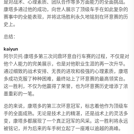
是对战术、心理素质、团队合作等多方面能力的全面挑战。
康塔多通过他的成功，向世人展示了顶级车手在如此复杂的
赛事中的全能表现，并将这场胜利永久地铭刻在环意赛的历
史上。
总结：
kaiyun
阿尔贝托·康塔多第三次问鼎环意自行车赛的过程，不仅是对
他个人能力的完美展示，也是对他职业生涯的再一次升华。
通过细致的战术安排、无畏的进攻和极强的心理素质，康塔
多成功克服了种种困难，最终站上了环意赛的最高领奖台。
这一胜利，不仅为他赢得了荣誉，也为环意赛历史增添了浓
墨重彩的一笔。
总的来说，康塔多的第三次环意冠军，标志着他作为顶级车
手的全面成熟。无论是技术上的精湛，还是战术上的灵活多
变，康塔多都展现了一个真正冠军的风采。这一胜利将永远
被铭记，并为后来的车手树立起了一座难以逾越的高峰。