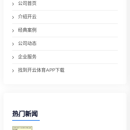
公司首页
介绍开云
经典案例
公司动态
企业服务
找到开云体育APP下载
热门新闻