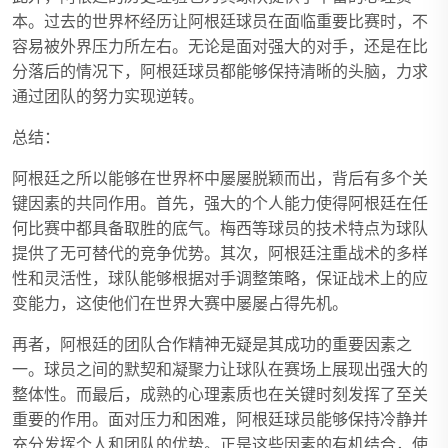
本。过去的世界杯经历让阿根廷球员在面临重要比赛时，不
容易被外界压力所左右。无论是面对强大的对手，还是在比
分落后的情况下，阿根廷球员都能够保持清晰的头脑，力求
通过团队的努力实现逆转。
总结：
阿根廷之所以能够在世界杯中屡屡脱颖而出，背后有多个关
键因素的共同作用。首先，强大的个人能力使得阿根廷在任
何比赛中都具备取胜的底气。梅西等球员的技术特点为球队
提供了无可替代的竞争优势。其次，阿根廷注重战术的多样
性和灵活性，球队能够根据对手调整策略，保证战术上的应
变能力，这使他们在世界大赛中屡屡占得先机。
再者，阿根廷的团队合作精神无疑是其成功的重要因素之
一。球员之间的默契和凝聚力让球队在赛场上展现出强大的
整体性。而最后，成熟的心理素质也在关键时刻发挥了至关
重要的作用。面对压力和困难，阿根廷球员能够保持冷静并
充分发挥个人和团队的优势。正是这些因素的有机结合，使