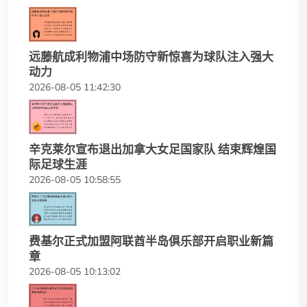
远藤航成利物浦中场防守新惊喜为球队注入强大
动力
2026-08-05 11:42:30
辛克莱尔宣布退出加拿大女足国家队 结束辉煌国
际足球生涯
2026-08-05 10:58:55
费基尔正式加盟阿联酋半岛俱乐部开启职业新篇
章
2026-08-05 10:13:02