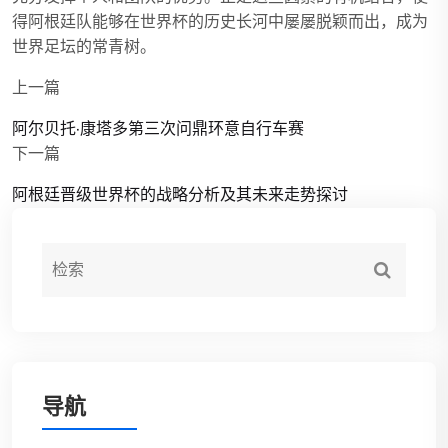
得阿根廷队能够在世界杯的历史长河中屡屡脱颖而出，成为
世界足坛的常青树。
上一篇
阿尔贝托·康塔多第三次问鼎环意自行车赛
下一篇
阿根廷晋级世界杯的战略分析及其未来走势探讨
导航