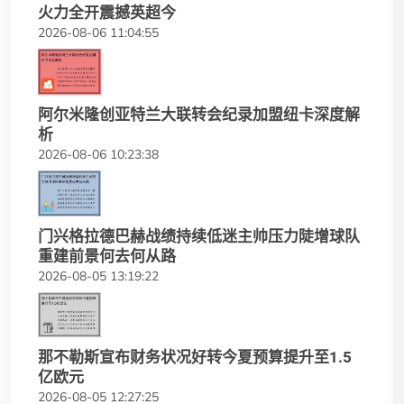
火力全开震撼英超今
2026-08-06 11:04:55
阿尔米隆创亚特兰大联转会纪录加盟纽卡深度解
析
2026-08-06 10:23:38
门兴格拉德巴赫战绩持续低迷主帅压力陡增球队
重建前景何去何从路
2026-08-05 13:19:22
那不勒斯宣布财务状况好转今夏预算提升至1.5
亿欧元
2026-08-05 12:27:25