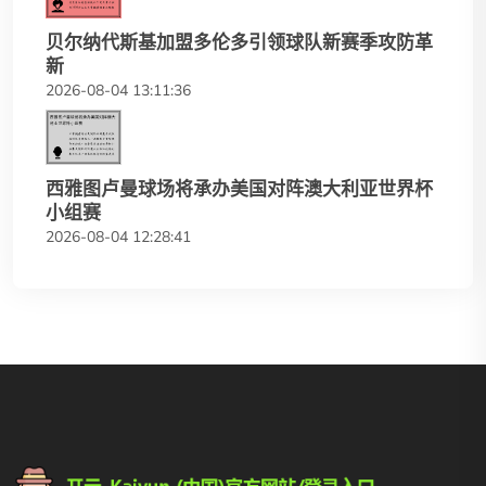
贝尔纳代斯基加盟多伦多引领球队新赛季攻防革
新
2026-08-04 13:11:36
西雅图卢曼球场将承办美国对阵澳大利亚世界杯
小组赛
2026-08-04 12:28:41