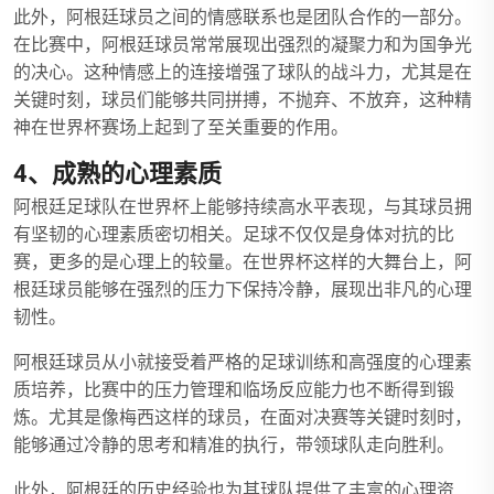
此外，阿根廷球员之间的情感联系也是团队合作的一部分。
在比赛中，阿根廷球员常常展现出强烈的凝聚力和为国争光
的决心。这种情感上的连接增强了球队的战斗力，尤其是在
关键时刻，球员们能够共同拼搏，不抛弃、不放弃，这种精
神在世界杯赛场上起到了至关重要的作用。
4、成熟的心理素质
阿根廷足球队在世界杯上能够持续高水平表现，与其球员拥
有坚韧的心理素质密切相关。足球不仅仅是身体对抗的比
赛，更多的是心理上的较量。在世界杯这样的大舞台上，阿
根廷球员能够在强烈的压力下保持冷静，展现出非凡的心理
韧性。
阿根廷球员从小就接受着严格的足球训练和高强度的心理素
质培养，比赛中的压力管理和临场反应能力也不断得到锻
炼。尤其是像梅西这样的球员，在面对决赛等关键时刻时，
能够通过冷静的思考和精准的执行，带领球队走向胜利。
此外，阿根廷的历史经验也为其球队提供了丰富的心理资