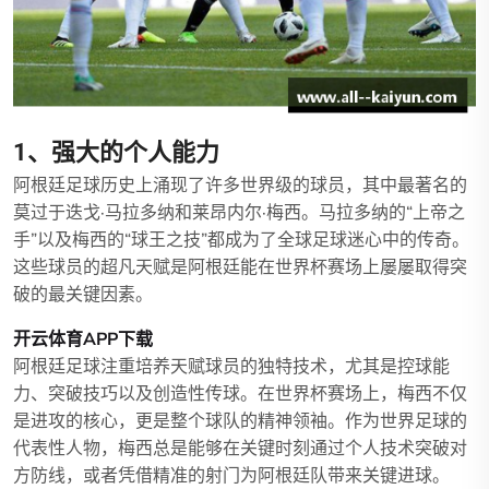
1、强大的个人能力
阿根廷足球历史上涌现了许多世界级的球员，其中最著名的
莫过于迭戈·马拉多纳和莱昂内尔·梅西。马拉多纳的“上帝之
手”以及梅西的“球王之技”都成为了全球足球迷心中的传奇。
这些球员的超凡天赋是阿根廷能在世界杯赛场上屡屡取得突
破的最关键因素。
开云体育APP下载
阿根廷足球注重培养天赋球员的独特技术，尤其是控球能
力、突破技巧以及创造性传球。在世界杯赛场上，梅西不仅
是进攻的核心，更是整个球队的精神领袖。作为世界足球的
代表性人物，梅西总是能够在关键时刻通过个人技术突破对
方防线，或者凭借精准的射门为阿根廷队带来关键进球。